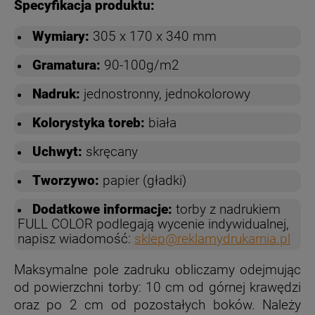
Specyfikacja produktu:
Wymiary:
305 x 170 x 340 mm
Gramatura:
90-100g/m2
Nadruk:
jednostronny, jednokolorowy
Kolorystyka toreb:
biała
Uchwyt:
skręcany
Tworzywo:
papier (gładki)
Dodatkowe informacje:
torby z nadrukiem
FULL COLOR podlegają wycenie indywidualnej,
napisz wiadomość:
sklep@reklamydrukarnia.pl
Maksymalne pole zadruku obliczamy odejmując
od powierzchni torby: 10 cm od górnej krawędzi
oraz po 2 cm od pozostałych boków. Należy