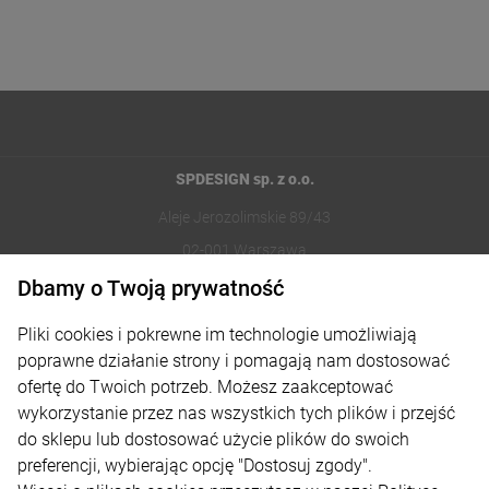
SPDESIGN sp. z o.o.
Aleje Jerozolimskie 89/43
02-001 Warszawa
Dbamy o Twoją prywatność
221002030
Pliki cookies i pokrewne im technologie umożliwiają
sklep@reklamydrukarnia.pl
poprawne działanie strony i pomagają nam dostosować
ofertę do Twoich potrzeb. Możesz zaakceptować
Moje konto
wykorzystanie przez nas wszystkich tych plików i przejść
do sklepu lub dostosować użycie plików do swoich
Płatności i dostawa
preferencji, wybierając opcję "Dostosuj zgody".
Informacje