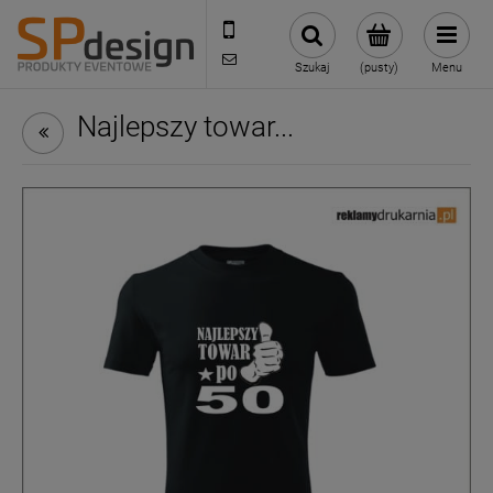
221002030
sklep@reklamydrukarnia.pl
Szukaj
(pusty)
Menu
Najlepszy towar...