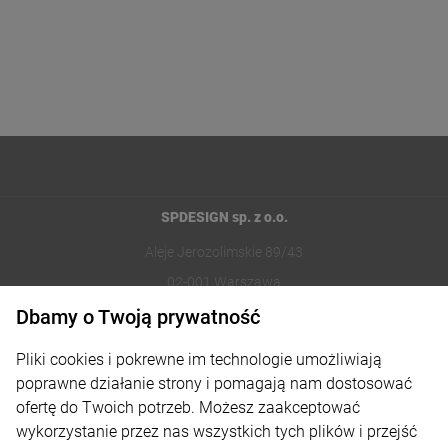
SPDESIGN sp. z o.o.
Aleje Jerozolimskie 89/43
02-001 Warszawa
Dbamy o Twoją prywatność
221002030
Pliki cookies i pokrewne im technologie umożliwiają
sklep@reklamydrukarnia.pl
poprawne działanie strony i pomagają nam dostosować
ofertę do Twoich potrzeb. Możesz zaakceptować
Moje konto
wykorzystanie przez nas wszystkich tych plików i przejść