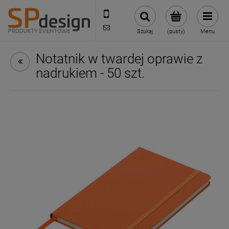
221002030
sklep@reklamydrukarnia.pl
Szukaj
(pusty)
Menu
Notatnik w twardej oprawie z
nadrukiem - 50 szt.