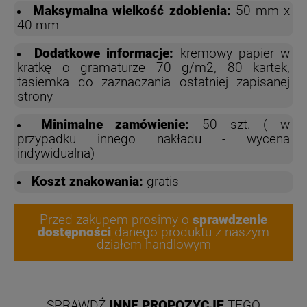
Maksymalna wielkość zdobienia:
50 mm x
40 mm
Dodatkowe informacje:
kremowy papier w
kratkę o gramaturze 70 g/m2, 80 kartek,
tasiemka do zaznaczania ostatniej zapisanej
strony
Minimalne zamówienie:
50 szt. ( w
przypadku innego nakładu - wycena
indywidualna)
Koszt znakowania:
gratis
Przed zakupem prosimy o
sprawdzenie
dostępności
danego produktu z naszym
działem handlowym
SPRAWDŹ
INNE PROPOZYCJE
TEGO