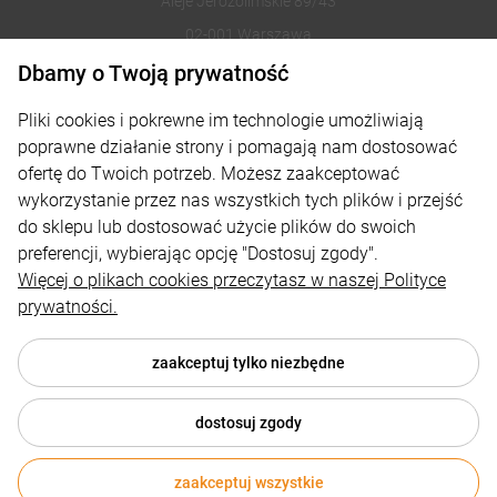
Aleje Jerozolimskie 89/43
02-001 Warszawa
Dbamy o Twoją prywatność
221002030
Pliki cookies i pokrewne im technologie umożliwiają
sklep@reklamydrukarnia.pl
poprawne działanie strony i pomagają nam dostosować
ofertę do Twoich potrzeb. Możesz zaakceptować
Moje konto
wykorzystanie przez nas wszystkich tych plików i przejść
do sklepu lub dostosować użycie plików do swoich
Płatności i dostawa
preferencji, wybierając opcję "Dostosuj zgody".
Informacje
Więcej o plikach cookies przeczytasz w naszej Polityce
prywatności.
O nas
zaakceptuj tylko niezbędne
dostosuj zgody
© 2026 reklamydrukarnia.pl . Wszelkie prawa zastrzeżone.
Styl graficzny i aplikacje ShopGadget.pl
Sklep internetowy
zaakceptuj wszystkie
681,71 zł
netto
DO KOSZYKA
Shoper.pl