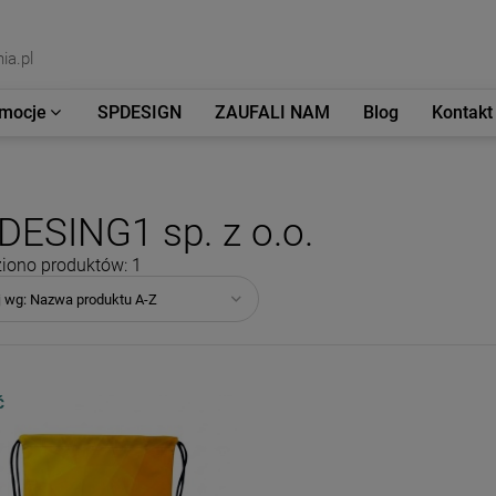
ia.pl
mocje
SPDESIGN
ZAUFALI NAM
Blog
Kontakt
DESING1 sp. z o.o.
iono produktów: 1
j wg:
Nazwa produktu A-Z
Ć