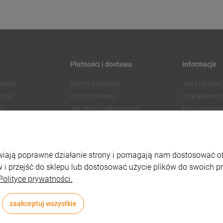
Płatności i dostawa
Informacje
ienia
Formy płatności
Jak kupować
onta
Koszt dostawy
Odstąpienie
ia
Jak złożyć reklamację
Przygotowan
Czas realizacji zamówienia
Znakowanie
Regulamin 
Polityka pry
liwiają poprawne działanie strony i pomagają nam dostosować 
Ustawienia p
 i przejść do sklepu lub dostosować użycie plików do swoich pre
Polityce prywatności.
zaakceptuj wszystkie
Styl