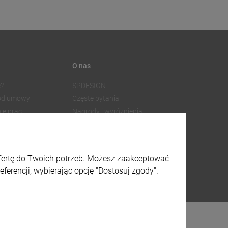
O nas
?
SPDESIGN
 od umowy
Częste pytania
ie prac
Nagrody i wyróżnienia
Współpraca z dostawcami
SPDESIGN
Facebook
watności
Instagram
ofertę do Twoich potrzeb. Możesz zaakceptować
lików cookies
X
ferencji, wybierając opcję "Dostosuj zgody".
 graficzny i aplikacje ShopGadget.pl
Sklep internetowy Shoper.pl