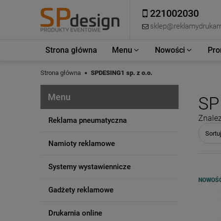
221002030
sklep@reklamydrukarn
Strona główna
Menu
Nowości
Pro
Strona główna
SPDESING1 sp. z o.o.
Menu
SP
Znalez
Reklama pneumatyczna
Sortu
Namioty reklamowe
Systemy wystawiennicze
NOWOŚ
Gadżety reklamowe
Drukarnia online