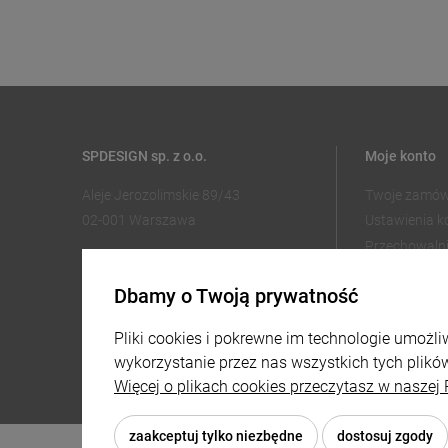
SPDESIGN sp. z o.o.
Moje konto
Aleje Jerozolimskie 89/43
Twoje zamów
02-001 Warszawa
Ustawienia k
Przechowaln
221002030
sklep@reklamydrukarnia.pl
Dbamy o Twoją prywatność
Pliki cookies i pokrewne im technologie umoż
wykorzystanie przez nas wszystkich tych plików
Więcej o plikach cookies przeczytasz w naszej 
zaakceptuj tylko niezbędne
dostosuj zgody