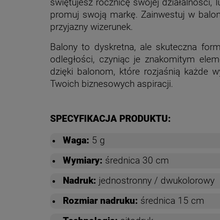
świętujesz rocznicę swojej działalności
promuj swoją markę. Zainwestuj w balo
przyjazny wizerunek.
Balony to dyskretna, ale skuteczna for
odległości, czyniąc je znakomitym ele
dzięki balonom, które rozjaśnią każde wy
Twoich biznesowych aspiracji.
SPECYFIKACJA PRODUKTU:
Waga:
5 g
Wymiary:
średnica 30 cm
Nadruk:
jednostronny / dwukolorowy
Rozmiar nadruku:
średnica 15 cm