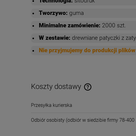
Technologia:
sitodruk
Tworzywo:
guma
Minimalne zamówienie:
2000 szt.
W zestawie:
drewniane patyczki z zaty
Nie przyjmujemy do produkcji plik
Koszty dostawy
Cena nie zawiera ewentual
Przesyłka kurierska
płatności
Odbiór osobisty
(odbiór w siedzibie firmy 78-400 