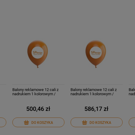
z
Balony reklamowe 12 cali z
Balony reklamowe 12 cali z
Bal
nadrukiem 1 kolorowym /
nadrukiem 1 kolorowym /
nad
jednostronnie
dwustronnie
dwu
500,46 zł
586,17 zł
DO KOSZYKA
DO KOSZYKA