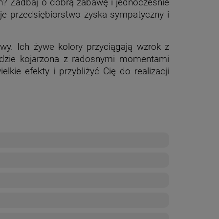
ch? Zadbaj o dobrą zabawę i jednocześnie
e przedsiębiorstwo zyska sympatyczny i
wy. Ich żywe kolory przyciągają wzrok z
będzie kojarzona z radosnymi momentami
kie efekty i przybliżyć Cię do realizacji