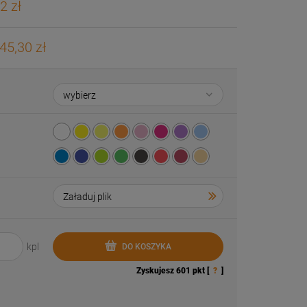
2 zł
45,30 zł
kpl
DO KOSZYKA
Zyskujesz
601
pkt [
?
]