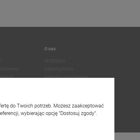
O nas
?
SPDESIGN
 od umowy
Częste pytania
ie prac
Nagrody i wyróżnienia
Współpraca z dostawcami
SPDESIGN
Facebook
watności
Instagram
ofertę do Twoich potrzeb. Możesz zaakceptować
lików cookies
X
ferencji, wybierając opcję "Dostosuj zgody".