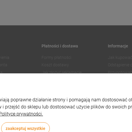
Płatności i dostawa
Informacje
ienia
Formy płatności
Jak kupować
onta
Koszt dostawy
Odstąpienie
ia
Jak złożyć reklamację
Przygotowan
Czas realizacji zamówienia
Znakowanie
Regulamin 
Polityka pry
liwiają poprawne działanie strony i pomagają nam dostosować 
Ustawienia p
 i przejść do sklepu lub dostosować użycie plików do swoich pre
Polityce prywatności.
zaakceptuj wszystkie