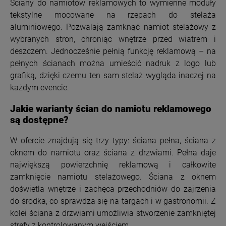
Ściany do namiotów reklamowych to wymienne moduły
tekstylne mocowane na rzepach do stelaża
aluminiowego. Pozwalają zamknąć namiot stelażowy z
wybranych stron, chroniąc wnętrze przed wiatrem i
deszczem. Jednocześnie pełnią funkcję reklamową – na
pełnych ścianach można umieścić nadruk z logo lub
grafiką, dzięki czemu ten sam stelaż wygląda inaczej na
każdym evencie.
Jakie warianty ścian do namiotu reklamowego
są dostępne?
W ofercie znajdują się trzy typy: ściana pełna, ściana z
oknem do namiotu oraz ściana z drzwiami. Pełna daje
największą powierzchnię reklamową i całkowite
zamknięcie namiotu stelażowego. Ściana z oknem
doświetla wnętrze i zachęca przechodniów do zajrzenia
do środka, co sprawdza się na targach i w gastronomii. Z
kolei ściana z drzwiami umożliwia stworzenie zamkniętej
strefy z kontrolowanym wejściem.