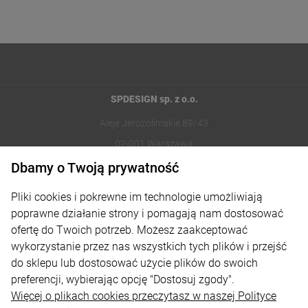
SPDESIGN sp. z o.o.
Aleje Jerozolimskie 89/43
02-001 Warszawa
Dbamy o Twoją prywatność
221002030
Pliki cookies i pokrewne im technologie umożliwiają
sklep@reklamydrukarnia.pl
poprawne działanie strony i pomagają nam dostosować
ofertę do Twoich potrzeb. Możesz zaakceptować
Moje konto
wykorzystanie przez nas wszystkich tych plików i przejść
do sklepu lub dostosować użycie plików do swoich
Płatności i dostawa
preferencji, wybierając opcję "Dostosuj zgody".
Informacje
Więcej o plikach cookies przeczytasz w naszej Polityce