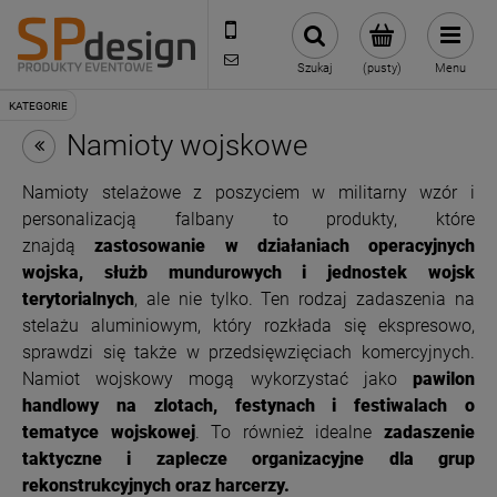
221002030
sklep@reklamydrukarnia.pl
Szukaj
(pusty)
Menu
Namioty wojskowe
Namioty stelażowe z poszyciem w militarny wzór i
personalizacją falbany to produkty, które
znajdą
zastosowanie w działaniach operacyjnych
wojska, służb mundurowych i
jednostek wojsk
terytorialnych
, ale nie tylko. Ten rodzaj zadaszenia na
stelażu aluminiowym, który rozkłada się ekspresowo,
sprawdzi się także w przedsięwzięciach komercyjnych.
Namiot wojskowy mogą wykorzystać jako
pawilon
handlowy na zlotach, festynach i festiwalach o
tematyce wojskowej
. To również idealne
zadaszenie
taktyczne i zaplecze organizacyjne dla grup
rekonstrukcyjnych oraz harcerzy.