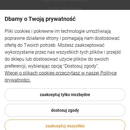
02-001 Warszawa
Dbamy o Twoją prywatność
221002030
Pliki cookies i pokrewne im technologie umożliwiają
sklep@reklamydrukarnia.pl
poprawne działanie strony i pomagają nam dostosować
ofertę do Twoich potrzeb. Możesz zaakceptować
Moje konto
wykorzystanie przez nas wszystkich tych plików i przejść
do sklepu lub dostosować użycie plików do swoich
Płatności i dostawa
preferencji, wybierając opcję "Dostosuj zgody".
Informacje
Więcej o plikach cookies przeczytasz w naszej Polityce
prywatności.
O nas
zaakceptuj tylko niezbędne
dostosuj zgody
© 2026 reklamydrukarnia.pl . Wszelkie prawa zastrzeżone.
Styl graficzny i aplikacje ShopGadget.pl
Sklep internetowy
zaakceptuj wszystkie
Shoper.pl