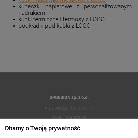
kubki i naczynia metalowe z LOGO
kubeczki papierowe z personalizowanym
nadrukiem
kubki termiczne i termosy z LOGO
podkładki pod kubki z LOGO
SPDESIGN sp. z o.o.
Aleje Jerozolimskie 89/43
02-001 Warszawa
Dbamy o Twoją prywatność
221002030