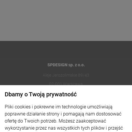
SPDESIGN sp. z o.o.
Aleje Jerozolimskie 89/43
02-001 Warszawa
Dbamy o Twoją prywatność
221002030
Pliki cookies i pokrewne im technologie umożliwiają
sklep@reklamydrukarnia.pl
poprawne działanie strony i pomagają nam dostosować
ofertę do Twoich potrzeb. Możesz zaakceptować
Moje konto
wykorzystanie przez nas wszystkich tych plików i przejść