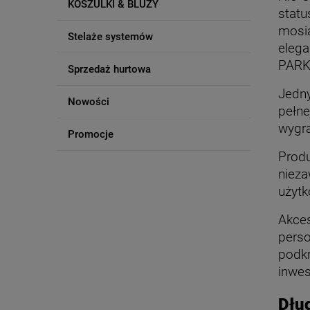
KOSZULKI & BLUZY
statu
mosi
Stelaże systemów
elega
PARK
Sprzedaż hurtowa
Jedny
Nowości
pełn
wygra
Promocje
Produ
nieza
użytk
Akce
pers
podkr
inwes
Dłu