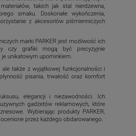
materiałów, takich jak stal nierdzewna,
brego smaku. Doskonałe wykończenia,
korzystanie z akcesoriów piśmienniczych
iczych marki PARKER jest możliwość ich
isy czy grafiki mogą być precyzyjnie
i je unikatowym upominkiem.
ale także z wyjątkowej funkcjonalności i
łynność pisania, trwałość oraz komfort
ksusu, elegancji i niezawodności. Ich
kluzywnych gadżetów reklamowych, które
 biznesowe. Wybierając produkty PARKER,
ą docenione przez każdego obdarowanego.