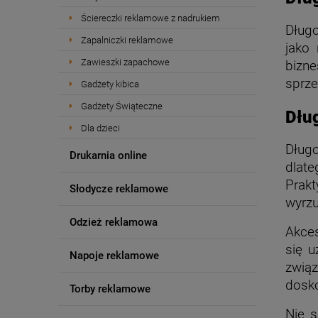
Ściereczki reklamowe z nadrukiem
Długo
Zapalniczki reklamowe
jako
Zawieszki zapachowe
bizn
sprze
Gadżety kibica
Gadżety Świąteczne
Dłu
Dla dzieci
Długo
Drukarnia online
dlat
Prak
Słodycze reklamowe
wyrzu
Odzież reklamowa
Akces
się u
Napoje reklamowe
zwią
dosko
Torby reklamowe
Nie s