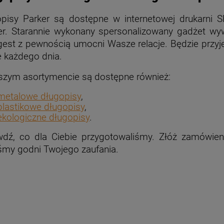
opisy Parker są dostępne w internetowej drukarni
er. Starannie wykonany spersonalizowany gadżet w
gest z pewnością umocni Wasze relacje. Będzie przy
e każdego dnia.
szym asortymencie są dostępne również:
metalowe długopisy
,
plastikowe długopisy
,
ekologiczne długopisy
.
dź, co dla Ciebie przygotowaliśmy. Złóż zamówieni
śmy godni Twojego zaufania.