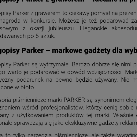
pisy Parker z grawerem to ciekawy pomysł na prezent 
 nagroda w konkursie. Możesz je też podarować z
esowym z okazji jubileuszu. Eleganckie akceso
dawanych po 5 sztuk.
gopisy Parker – markowe gadżety dla wy
pisy Parker są wytrzymałe. Bardzo dobrze się nimi p
ego warto je podarować w dowód wdzięczności. Mar
tyczny podarunek na pewno będzie używany. Nie mu
cone w błoto.
oria piśmiennicze marki PARKER są synonimem eleganc
znaniem wśród profesjonalistów, którzy cenią sobie
zany z użytkowaniem produktów tej marki. Właśnie
nale sprawdzają się jako ekskluzywne gadżety rekla
ą to tylko narzędzia piśmiennicze, ale także wyrafin