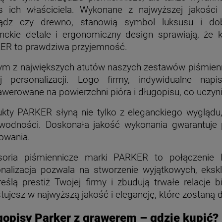
s ich właściciela. Wykonane z najwyższej jakości 
ądz czy drewno, stanowią symbol luksusu i do
nckie detale i ergonomiczny design sprawiają, że 
ER to prawdziwa przyjemność.
m z największych atutów naszych zestawów piśmienn
ej personalizacji. Logo firmy, indywidualne nap
werowane na powierzchni pióra i długopisu, co uczyn
kty PARKER słyną nie tylko z eleganckiego wyglądu, 
wodności. Doskonała jakość wykonania gwarantuje p
owania.
soria piśmiennicze marki PARKER to połączenie lu
onalizacja pozwala na stworzenie wyjątkowych, eks
eślą prestiż Twojej firmy i zbudują trwałe relacje
tujesz w najwyższą jakość i elegancję, które zostan
gopisy Parker z grawerem – gdzie kupić?