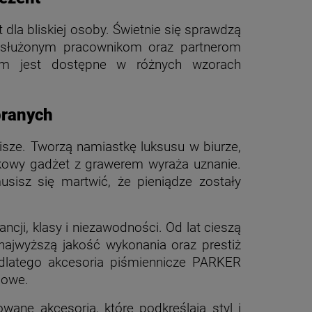
dla bliskiej osoby. Świetnie się sprawdzą
asłużonym pracownikom oraz partnerom
rium jest dostępne w różnych wzorach
branych
isze. Tworzą namiastkę luksusu w biurze,
kowy gadżet z grawerem wyraża uznanie.
sisz się martwić, że pieniądze zostały
ji, klasy i niezawodności. Od lat cieszą
 najwyższą jakość wykonania oraz prestiż
 dlatego akcesoria piśmiennicze PARKER
mowe.
owane akcesoria, które podkreślają styl i