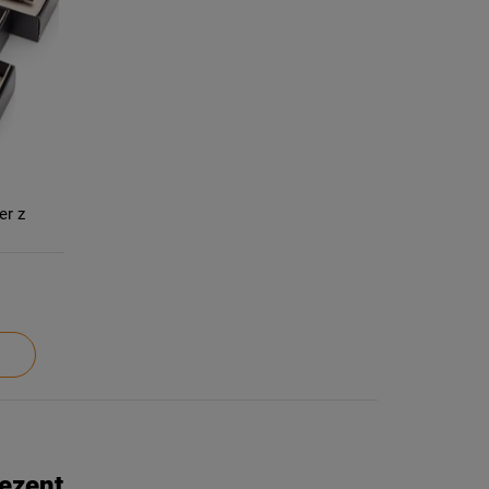
er z
rezent