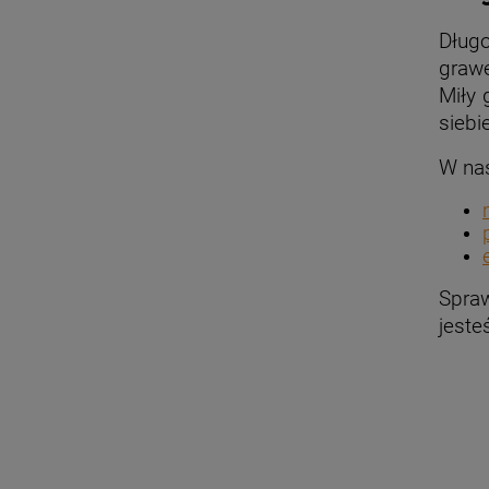
Dług
graw
Miły 
siebi
W na
Spraw
jeste