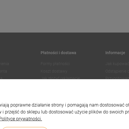
Płatności i dostawa
Informacje
ienia
Formy płatności
Jak kupować
onta
Koszt dostawy
Odstąpienie
ia
Jak złożyć reklamację
Przygotowan
Czas realizacji zamówienia
Znakowanie
Regulamin 
Polityka pry
liwiają poprawne działanie strony i pomagają nam dostosować 
Ustawienia p
 i przejść do sklepu lub dostosować użycie plików do swoich pre
Polityce prywatności.