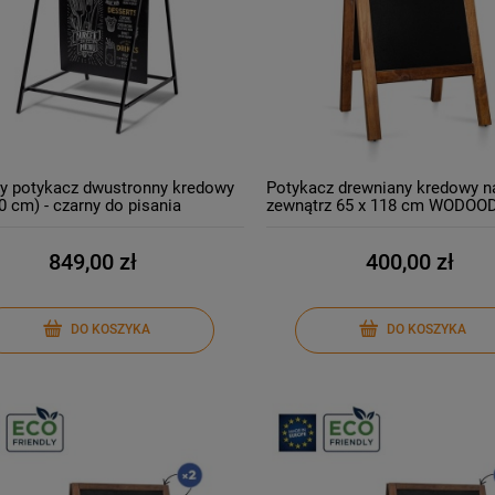
y potykacz dwustronny kredowy
Potykacz drewniany kredowy n
0 cm) - czarny do pisania
zewnątrz 65 x 118 cm WODO
rami kredowymi
849,00 zł
400,00 zł
DO KOSZYKA
DO KOSZYKA