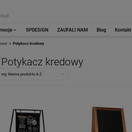
ia.pl
mocje
SPDESIGN
ZAUFALI NAM
Blog
Kontakt
mowe
Potykacz kredowy
Potykacz kredowy
j wg:
Nazwa produktu A-Z