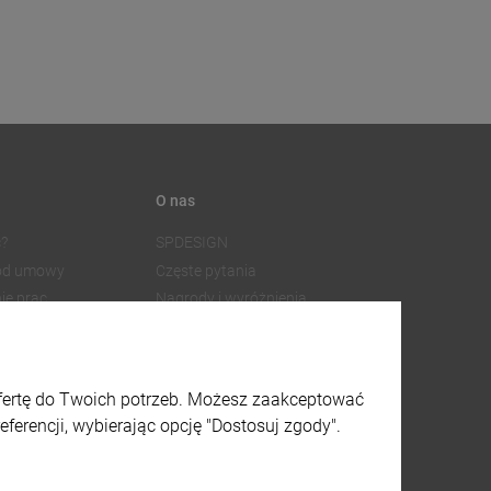
O nas
?
SPDESIGN
 od umowy
Częste pytania
ie prac
Nagrody i wyróżnienia
Współpraca z dostawcami
SPDESIGN
Facebook
watności
Instagram
ofertę do Twoich potrzeb. Możesz zaakceptować
lików cookies
X
ferencji, wybierając opcję "Dostosuj zgody".