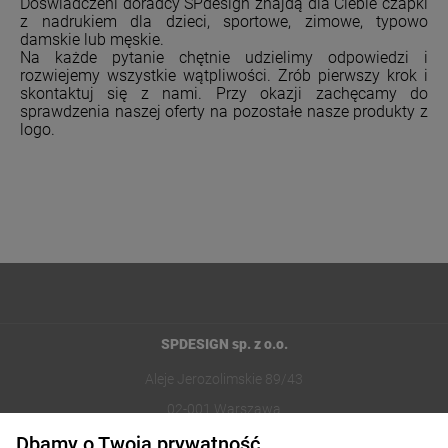
Doświadczeni doradcy SPdesign znajdą dla Ciebie czapki
z nadrukiem dla dzieci, sportowe, zimowe, typowo
damskie lub męskie.
Na każde pytanie chętnie udzielimy odpowiedzi i
rozwiejemy wszystkie wątpliwości. Zrób pierwszy krok i
skontaktuj się z nami. Przy okazji zachęcamy do
sprawdzenia naszej oferty na pozostałe nasze produkty z
logo.
SPDESIGN sp. z o.o.
Aleje Jerozolimskie 89/43
02-001 Warszawa
Dbamy o Twoją prywatność