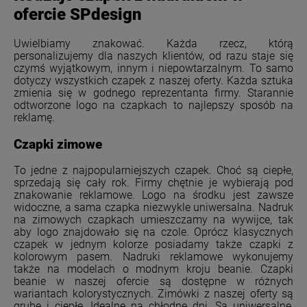
ofercie SPdesign
Uwielbiamy znakować. Każda rzecz, którą
personalizujemy dla naszych klientów, od razu staje się
czymś wyjątkowym, innym i niepowtarzalnym. To samo
dotyczy wszystkich czapek z naszej oferty. Każda sztuka
zmienia się w godnego reprezentanta firmy. Starannie
odtworzone logo na czapkach to najlepszy sposób na
reklamę.
Czapki zimowe
To jedne z najpopularniejszych czapek. Choć są ciepłe,
sprzedają się cały rok. Firmy chętnie je wybierają pod
znakowanie reklamowe. Logo na środku jest zawsze
widoczne, a sama czapka niezwykle uniwersalna. Nadruk
na zimowych czapkach umieszczamy na wywijce, tak
aby logo znajdowało się na czole. Oprócz klasycznych
czapek w jednym kolorze posiadamy także czapki z
kolorowym pasem. Nadruki reklamowe wykonujemy
także na modelach o modnym kroju beanie. Czapki
beanie w naszej ofercie są dostępne w różnych
wariantach kolorystycznych. Zimówki z naszej oferty są
grube i ciepłe. Idealne na chłodne dni. Są uniwersalne,