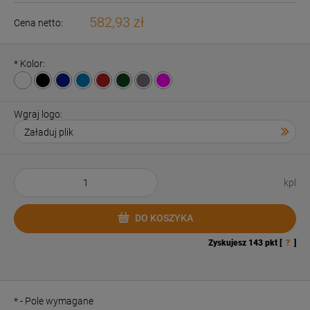
582,93 zł
Cena netto:
*
Kolor:
Wgraj logo:
kpl
DO KOSZYKA
Zyskujesz
143
pkt [
?
]
*
- Pole wymagane