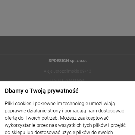
SPDESIGN sp. z o.o.
Aleje Jerozolimskie 89/43
02-001 Warszawa
Dbamy o Twoją prywatność
221002030
Pliki cookies i pokrewne im technologie umożliwiają
sklep@reklamydrukarnia.pl
poprawne działanie strony i pomagają nam dostosować
ofertę do Twoich potrzeb. Możesz zaakceptować
Moje konto
wykorzystanie przez nas wszystkich tych plików i przejść
do sklepu lub dostosować użycie plików do swoich
Płatności i dostawa