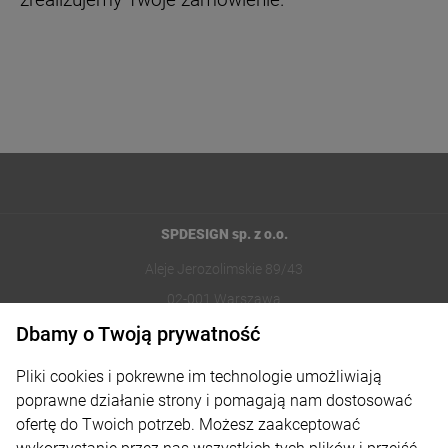
zrealizujemy Twoje zamówienie.
SPDESIGN sp. z o.o.
Aleje Jerozolimskie 89/43
02-001 Warszawa
Dbamy o Twoją prywatność
221002030
Pliki cookies i pokrewne im technologie umożliwiają
sklep@reklamydrukarnia.pl
poprawne działanie strony i pomagają nam dostosować
ofertę do Twoich potrzeb. Możesz zaakceptować
Moje konto