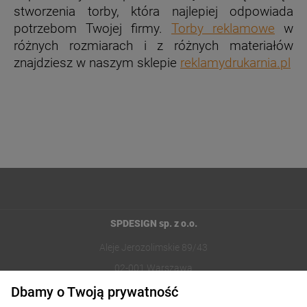
stworzenia torby, która najlepiej odpowiada
potrzebom Twojej firmy.
Torby reklamowe
w
różnych rozmiarach i z różnych materiałów
znajdziesz w naszym sklepie
reklamydrukarnia.pl
SPDESIGN sp. z o.o.
Aleje Jerozolimskie 89/43
02-001 Warszawa
Dbamy o Twoją prywatność
221002030