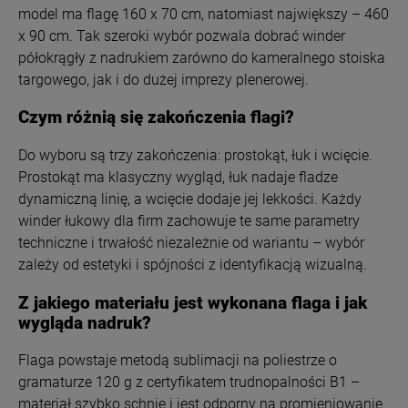
model ma flagę 160 x 70 cm, natomiast największy – 460
x 90 cm. Tak szeroki wybór pozwala dobrać winder
półokrągły z nadrukiem zarówno do kameralnego stoiska
targowego, jak i do dużej imprezy plenerowej.
Czym różnią się zakończenia flagi?
Do wyboru są trzy zakończenia: prostokąt, łuk i wcięcie.
Prostokąt ma klasyczny wygląd, łuk nadaje fladze
dynamiczną linię, a wcięcie dodaje jej lekkości. Każdy
winder łukowy dla firm zachowuje te same parametry
techniczne i trwałość niezależnie od wariantu – wybór
zależy od estetyki i spójności z identyfikacją wizualną.
Z jakiego materiału jest wykonana flaga i jak
wygląda nadruk?
Flaga powstaje metodą sublimacji na poliestrze o
gramaturze 120 g z certyfikatem trudnopalności B1 –
materiał szybko schnie i jest odporny na promieniowanie