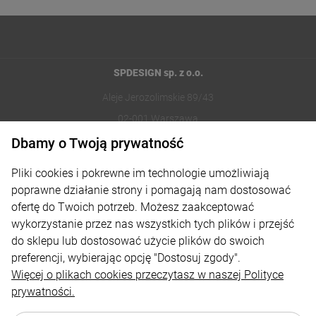
SPDESIGN sp. z o.o.
Aleje Jerozolimskie 89/43
02-001 Warszawa
Dbamy o Twoją prywatność
221002030
Pliki cookies i pokrewne im technologie umożliwiają
sklep@reklamydrukarnia.pl
poprawne działanie strony i pomagają nam dostosować
ofertę do Twoich potrzeb. Możesz zaakceptować
Moje konto
wykorzystanie przez nas wszystkich tych plików i przejść
do sklepu lub dostosować użycie plików do swoich
Płatności i dostawa
preferencji, wybierając opcję "Dostosuj zgody".
Informacje
Więcej o plikach cookies przeczytasz w naszej Polityce
prywatności.
O nas