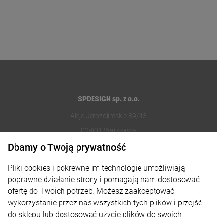
SPDESIGN sp. z o.o.
Aleje Jerozolimskie 89/43
02-001 Warszawa
Dbamy o Twoją prywatność
221002030
Pliki cookies i pokrewne im technologie umożliwiają
sklep@reklamydrukarnia.pl
poprawne działanie strony i pomagają nam dostosować
ofertę do Twoich potrzeb. Możesz zaakceptować
Moje konto
wykorzystanie przez nas wszystkich tych plików i przejść
do sklepu lub dostosować użycie plików do swoich
Płatności i dostawa