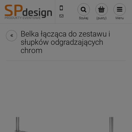
221002030
sklep@reklamydrukarnia.pl
Szukaj
(pusty)
Menu
Belka łącząca do zestawu i
słupków odgradzających
chrom