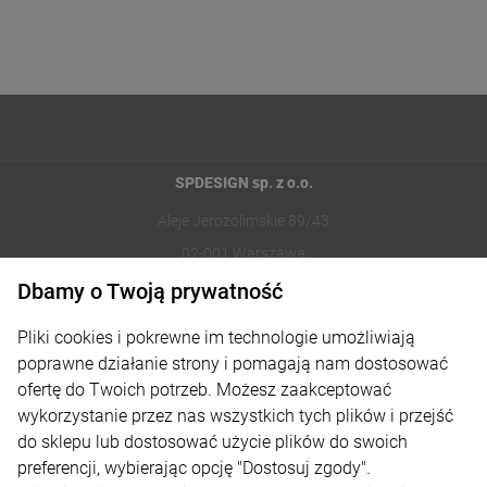
SPDESIGN sp. z o.o.
Aleje Jerozolimskie 89/43
02-001 Warszawa
Dbamy o Twoją prywatność
221002030
Pliki cookies i pokrewne im technologie umożliwiają
sklep@reklamydrukarnia.pl
poprawne działanie strony i pomagają nam dostosować
ofertę do Twoich potrzeb. Możesz zaakceptować
Moje konto
wykorzystanie przez nas wszystkich tych plików i przejść
do sklepu lub dostosować użycie plików do swoich
Płatności i dostawa
preferencji, wybierając opcję "Dostosuj zgody".