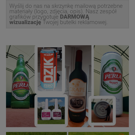
Wyślij do nas na skrzynkę mailową potrzebne
materiały (logo, zdjęcia, opis). Nasz zespół
grafików przygotuje
DARMOWĄ
wizualizację
Twojej butelki reklamowej.