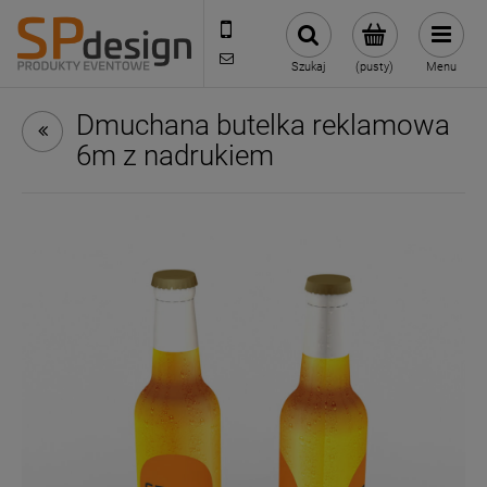
221002030
sklep@reklamydrukarnia.pl
Szukaj
(pusty)
Menu
Dmuchana butelka reklamowa
6m z nadrukiem