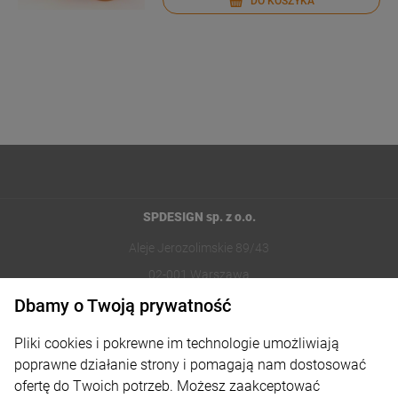
DO KOSZYKA
SPDESIGN sp. z o.o.
Aleje Jerozolimskie 89/43
02-001 Warszawa
Dbamy o Twoją prywatność
221002030
Pliki cookies i pokrewne im technologie umożliwiają
sklep@reklamydrukarnia.pl
poprawne działanie strony i pomagają nam dostosować
ofertę do Twoich potrzeb. Możesz zaakceptować
Moje konto