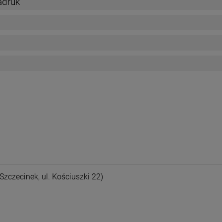
adruk
nych kosztów
Szczecinek, ul. Kościuszki 22)