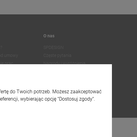
O nas
?
SPDESIGN
 od umowy
Częste pytania
ie prac
Nagrody i wyróżnienia
Współpraca z dostawcami
SPDESIGN
Facebook
watności
Instagram
ofertę do Twoich potrzeb. Możesz zaakceptować
lików cookies
X
ferencji, wybierając opcję "Dostosuj zgody".
 graficzny i aplikacje ShopGadget.pl
Sklep internetowy Shoper.pl