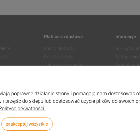
Płatności i dostawa
Informacje
ienia
Formy płatności
Jak kupować
onta
Koszt dostawy
Odstąpienie
ia
Jak złożyć reklamację
Przygotowan
Czas realizacji zamówienia
Znakowanie
Regulamin 
Polityka pry
liwiają poprawne działanie strony i pomagają nam dostosować 
Ustawienia p
 i przejść do sklepu lub dostosować użycie plików do swoich pre
Polityce prywatności.
zaakceptuj wszystkie
Styl