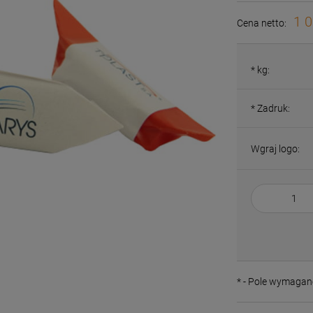
1 0
Cena netto:
*
kg:
*
Zadruk:
Wgraj logo:
*
- Pole wymagan