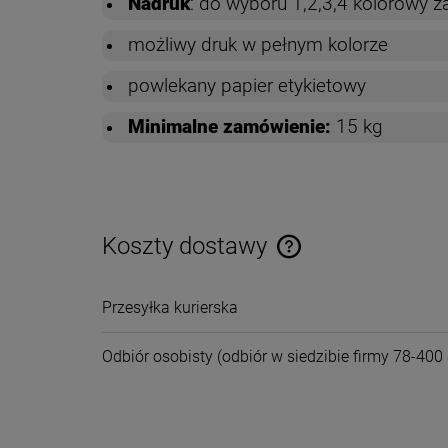
Nadruk
: do wyboru 1,2,3,4 kolorowy z
m
ożliwy druk w pełnym kolorze
p
owlekany papier etykietowy
Minimalne zamówienie:
15 kg
Koszty dostawy
Cena nie zawiera ewentual
Przesyłka kurierska
płatności
Odbiór osobisty
(odbiór w siedzibie firmy 78-400 