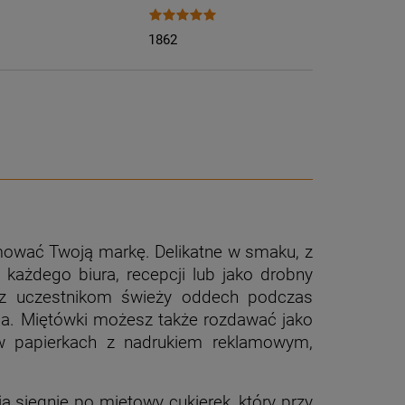
1862
omować Twoją markę. Delikatne w smaku, z
każdego biura, recepcji lub jako drobny
sz uczestnikom świeży oddech podczas
ia. Miętówki możesz także rozdawać jako
 w papierkach z nadrukiem reklamowym,
ą sięgnie po miętowy cukierek, który przy