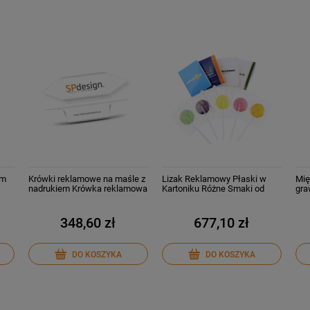
em
Krówki reklamowe na maśle z
Lizak Reklamowy Płaski w
Mię
nadrukiem Krówka reklamowa
Kartoniku Różne Smaki od
gra
500szt.
348,60 zł
677,10 zł
DO KOSZYKA
DO KOSZYKA