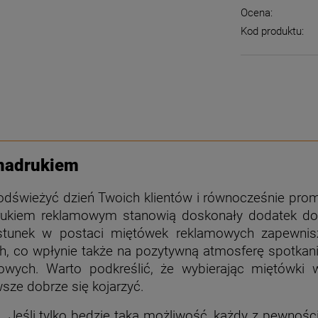
Ocena:
Kod produktu:
 nadrukiem
 odświeżyć dzień Twoich klientów i równocześnie pr
drukiem reklamowym stanowią doskonały dodatek do 
ęstunek w postaci miętówek reklamowych zapewni
, co wpłynie także na pozytywną atmosferę spotkan
owych. Warto podkreślić, że wybierając miętówki
sze dobrze się kojarzyć.
Jeśli tylko będzie taka możliwość, każdy z pewności