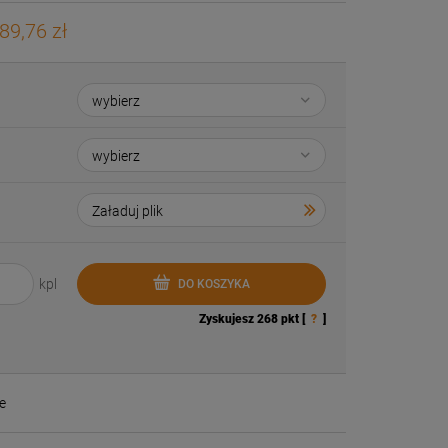
89,76 zł
kpl
DO KOSZYKA
Zyskujesz
268
pkt [
?
]
e