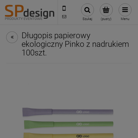
221002030
sklep@reklamydrukarnia.pl
Szukaj
(pusty)
Menu
Długopis papierowy
ekologiczny Pinko z nadrukiem
100szt.