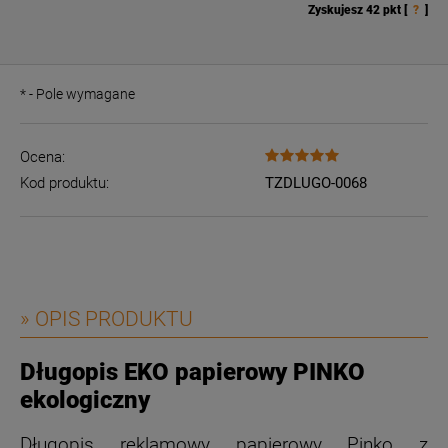
Zyskujesz
42
pkt [
?
]
*
- Pole wymagane
Ocena:
Kod produktu:
TZDLUGO-0068
» OPIS PRODUKTU
Długopis EKO papierowy PINKO
ekologiczny
Długopis reklamowy papierowy Pinko z