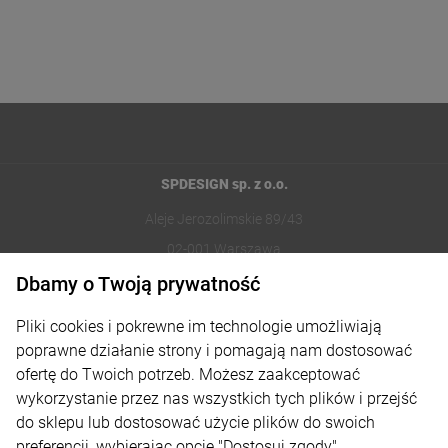
SPDESIGN sp. z o.o.
Aleje Jerozolimskie 89/43
02-001 Warszawa
Dbamy o Twoją prywatność
221002030
Pliki cookies i pokrewne im technologie umożliwiają
sklep@reklamydrukarnia.pl
poprawne działanie strony i pomagają nam dostosować
ofertę do Twoich potrzeb. Możesz zaakceptować
Moje konto
wykorzystanie przez nas wszystkich tych plików i przejść
do sklepu lub dostosować użycie plików do swoich
Płatności i dostawa
preferencji, wybierając opcję "Dostosuj zgody".