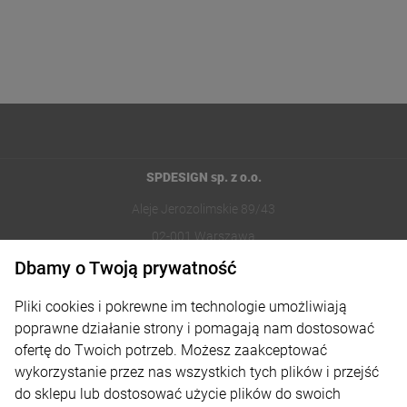
SPDESIGN sp. z o.o.
Aleje Jerozolimskie 89/43
02-001 Warszawa
Dbamy o Twoją prywatność
221002030
Pliki cookies i pokrewne im technologie umożliwiają
sklep@reklamydrukarnia.pl
poprawne działanie strony i pomagają nam dostosować
ofertę do Twoich potrzeb. Możesz zaakceptować
Moje konto
wykorzystanie przez nas wszystkich tych plików i przejść
do sklepu lub dostosować użycie plików do swoich
Płatności i dostawa