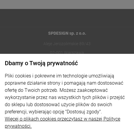
SPDESIGN sp. z o.o.
Aleje Jerozolimskie 89/43
02-001 Warszawa
Dbamy o Twoją prywatność
221002030
Pliki cookies i pokrewne im technologie umożliwiają
sklep@reklamydrukarnia.pl
poprawne działanie strony i pomagają nam dostosować
ofertę do Twoich potrzeb. Możesz zaakceptować
Moje konto
wykorzystanie przez nas wszystkich tych plików i przejść
do sklepu lub dostosować użycie plików do swoich
Płatności i dostawa
preferencji, wybierając opcję "Dostosuj zgody".
Informacje
Więcej o plikach cookies przeczytasz w naszej Polityce
prywatności.
O nas