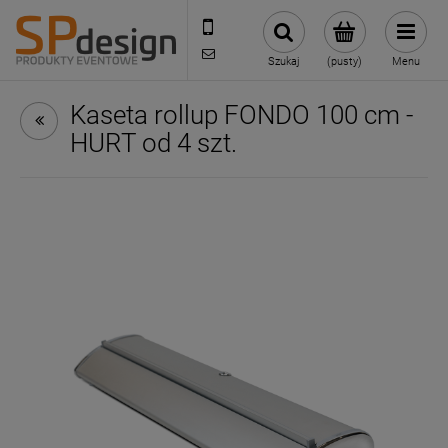
221002030
sklep@reklamydrukarnia.pl
Szukaj
(pusty)
Menu
Kaseta rollup FONDO 100 cm -
HURT od 4 szt.