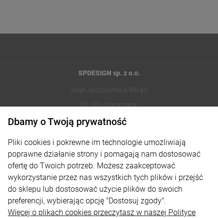
SPDESIGN sp. z o.o.
Aleje Jerozolimskie 89/43
02-001 Warszawa
Dbamy o Twoją prywatność
221002030
Pliki cookies i pokrewne im technologie umożliwiają
sklep@reklamydrukarnia.pl
poprawne działanie strony i pomagają nam dostosować
ofertę do Twoich potrzeb. Możesz zaakceptować
Moje konto
wykorzystanie przez nas wszystkich tych plików i przejść
do sklepu lub dostosować użycie plików do swoich
Płatności i dostawa
preferencji, wybierając opcję "Dostosuj zgody".
Informacje
Więcej o plikach cookies przeczytasz w naszej Polityce