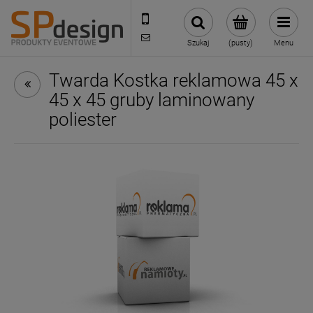
221002030
sklep@reklamydrukarnia.pl
Szukaj
(pusty)
Menu
Twarda Kostka reklamowa 45 x
45 x 45 gruby laminowany
poliester