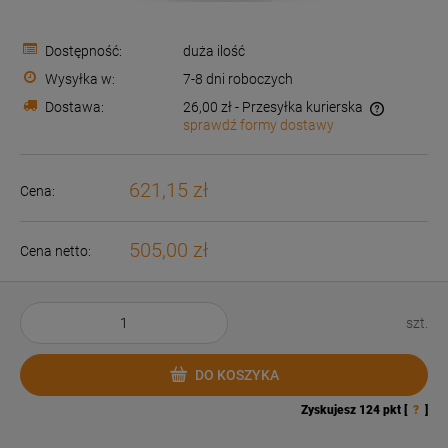
Dostępność:
duża ilość
Wysyłka w:
7-8 dni roboczych
Dostawa:
26,00 zł
- Przesyłka kurierska
sprawdź formy dostawy
Cena nie zawiera ewentualnych kosztów płatności
621,15 zł
Cena:
505,00 zł
Cena netto:
szt.
DO KOSZYKA
Zyskujesz
124
pkt [
?
]