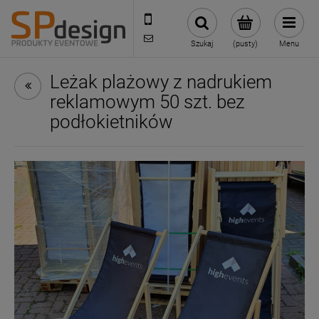
221002030
sklep@reklamydrukarnia.pl
Szukaj
(pusty)
Menu
Leżak plażowy z nadrukiem
reklamowym 50 szt. bez
podłokietników