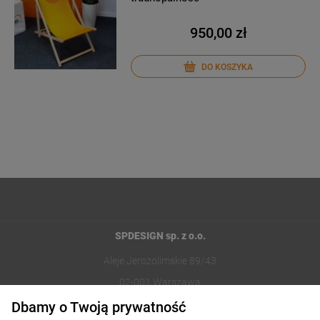
950,00 zł
DO KOSZYKA
SPDESIGN sp. z o.o.
Aleje Jerozolimskie 89/43
02-001 Warszawa
Dbamy o Twoją prywatność
221002030