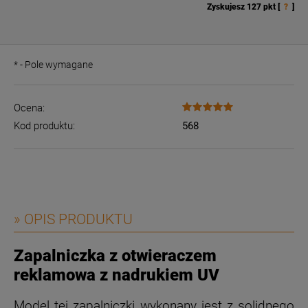
Zyskujesz
127
pkt [
?
]
*
- Pole wymagane
Ocena:
Kod produktu:
568
» OPIS PRODUKTU
Zapalniczka z otwieraczem
reklamowa z nadrukiem UV
Model tej zapalniczki wykonany jest z solidnego