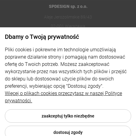
SPDESIGN sp. z o.o.
Aleje Jerozolimskie 89/43
02-001 Warszawa
Dbamy o Twoją prywatność
221002030
Pliki cookies i pokrewne im technologie umożliwiają
sklep@reklamydrukarnia.pl
poprawne działanie strony i pomagają nam dostosować
ofertę do Twoich potrzeb. Możesz zaakceptować
Moje konto
wykorzystanie przez nas wszystkich tych plików i przejść
do sklepu lub dostosować użycie plików do swoich
Płatności i dostawa
preferencji, wybierając opcję "Dostosuj zgody".
Informacje
Więcej o plikach cookies przeczytasz w naszej Polityce
prywatności.
O nas
zaakceptuj tylko niezbędne
dostosuj zgody