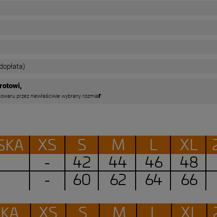
dopłata)
rotowi,
r
waru przez niewłaściwie wybrany rozmia