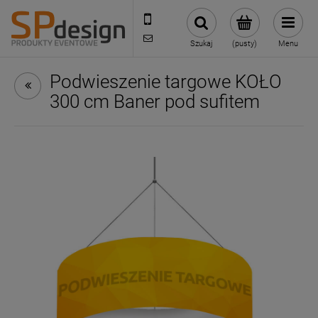
221002030
sklep@reklamydrukarnia.pl
Szukaj
(pusty)
Menu
Podwieszenie targowe KOŁO
300 cm Baner pod sufitem