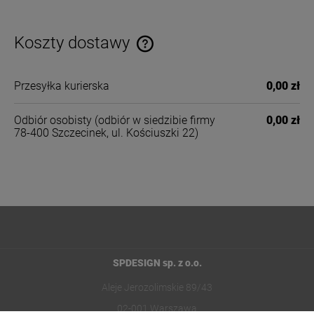
Koszty dostawy
Cena nie zawiera ewentualnych kosztów płatności
Przesyłka kurierska
0,00 zł
Odbiór osobisty
(odbiór w siedzibie firmy
0,00 zł
78-400 Szczecinek, ul. Kościuszki 22)
SPDESIGN sp. z o.o.
Aleje Jerozolimskie 89/43
02-001 Warszawa