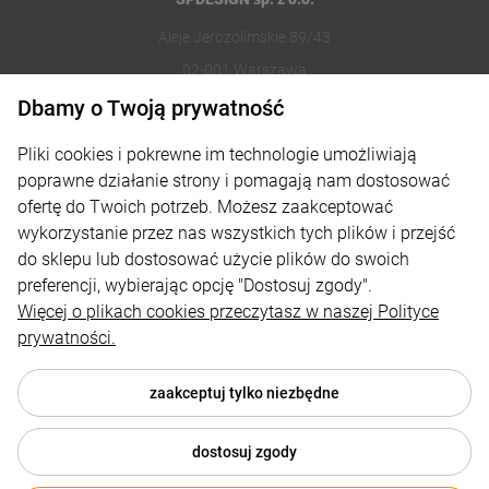
Aleje Jerozolimskie 89/43
02-001 Warszawa
Dbamy o Twoją prywatność
221002030
Pliki cookies i pokrewne im technologie umożliwiają
sklep@reklamydrukarnia.pl
poprawne działanie strony i pomagają nam dostosować
ofertę do Twoich potrzeb. Możesz zaakceptować
Moje konto
wykorzystanie przez nas wszystkich tych plików i przejść
do sklepu lub dostosować użycie plików do swoich
Płatności i dostawa
preferencji, wybierając opcję "Dostosuj zgody".
Informacje
Więcej o plikach cookies przeczytasz w naszej Polityce
prywatności.
O nas
zaakceptuj tylko niezbędne
dostosuj zgody
© 2026 reklamydrukarnia.pl . Wszelkie prawa zastrzeżone.