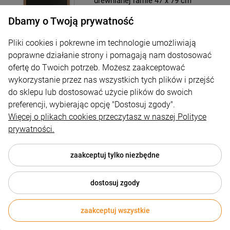
drewnianej ramie 47 x 79 cm
Dbamy o Twoją prywatność
109,00 zł
Pliki cookies i pokrewne im technologie umożliwiają
DO KOSZYKA
poprawne działanie strony i pomagają nam dostosować
ofertę do Twoich potrzeb. Możesz zaakceptować
wykorzystanie przez nas wszystkich tych plików i przejść
do sklepu lub dostosować użycie plików do swoich
preferencji, wybierając opcję "Dostosuj zgody".
Więcej o plikach cookies przeczytasz w naszej Polityce
Tablica kredowa dwustronna A4 na
prywatności.
drewnianym stojaku
59,00 zł
zaakceptuj tylko niezbędne
DO KOSZYKA
dostosuj zgody
zaakceptuj wszystkie
340,65 zł
netto
DO KOSZYKA