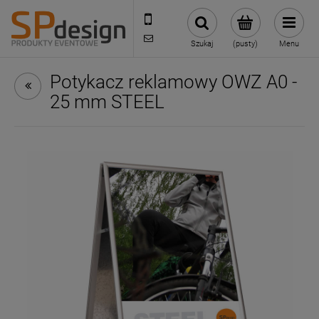
221002030
sklep@reklamydrukarnia.pl
Szukaj
(pusty)
Menu
Potykacz reklamowy OWZ A0 -
25 mm STEEL