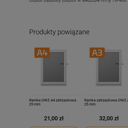
Odbiór osobisty
(odbiór w siedzibie firmy 78-400 
Produkty powiązane
Ramka OWZ A4 zatrzaskowa
Ramka zatrzaskowa OWZ 
25 mm
25 mm
21,00 zł
32,00 zł