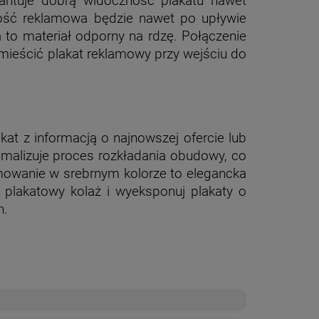
arantuje dobrą widoczność plakatu nawet
rtość reklamowa będzie nawet po upływie
 to materiał odporny na rdzę. Połączenie
mieścić plakat reklamowy przy wejściu do
kat z informacją o najnowszej ofercie lub
imalizuje proces rozkładania obudowy, co
mowanie w srebrnym kolorze to elegancka
z plakatowy kolaż i wyeksponuj plakaty o
h.