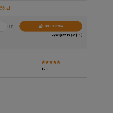
86 zł
szt.
DO KOSZYKA
Zyskujesz
19
pkt [
?
]
126