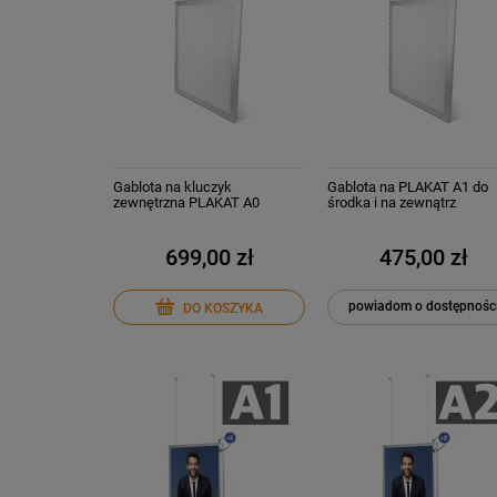
Gablota na kluczyk
Gablota na PLAKAT A1 do
zewnętrzna PLAKAT A0
środka i na zewnątrz
pionowa i pozioma
zamykana
699,00 zł
475,00 zł
powiadom o dostępnośc
DO KOSZYKA