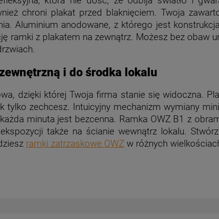
fleksyjna, która nie dość, że odbija światło i gw
wnież chroni plakat przed blaknięciem. Twoja zawa
ia. Aluminium anodowane, z którego jest konstrukcja
ję ramki z plakatem na zewnątrz. Możesz bez obaw u
drzwiach.
ewnętrzną i do środka lokalu
, dzięki której Twoja firma stanie się widoczna. Pla
k tylko zechcesz. Intuicyjny mechanizm wymiany min
ie każda minuta jest bezcenna. Ramka OWZ B1 z obra
ekspozycji także na ścianie wewnątrz lokalu. Stwór
jdziesz
ramki zatrzaskowe OWZ
w różnych wielkościac