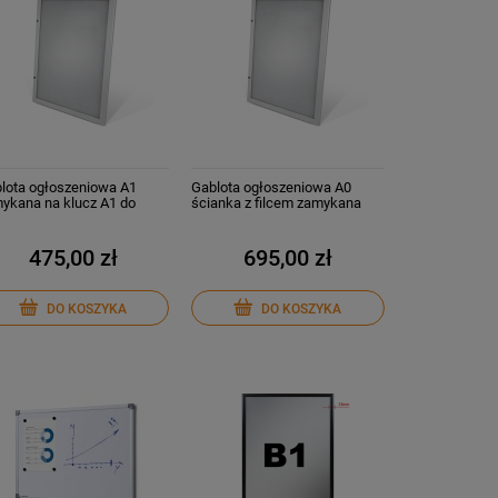
lota ogłoszeniowa A1
Gablota ogłoszeniowa A0
ykana na klucz A1 do
ścianka z filcem zamykana
dka i na zewnątrz
wodoszczelna
475,00 zł
695,00 zł
DO KOSZYKA
DO KOSZYKA