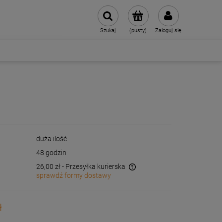
Szukaj
(pusty)
Zaloguj się
duża ilość
48 godzin
26,00 zł
- Przesyłka kurierska
sprawdź formy dostawy
Cena nie zawiera ewentualnych kosztów
płatności
ł