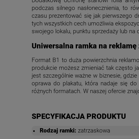
Dodatkową ochronę stanowi folia antyre
podczas silnego nasłonecznienia, to ró
czasu prezentować się jak pierwszego dn
tych wszystkich cech umożliwia ekspozyc
swojego lokalu, punktu sprzedaży lub na 
Uniwersalna ramka na reklamę z
Format B1 to duża powierzchnia reklamowa
produkcie możesz zmieniać tak często ja
jest szczególnie ważne w biznesie, gdz
oprawa do plakatu, która nadaje się do 
różnych formatach. W naszej ofercie zna
SPECYFIKACJA PRODUKTU
Rodzaj ramki:
zatrzaskowa