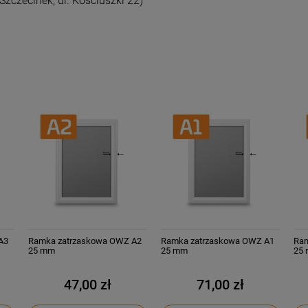
Szczecinek, ul. Kościuszki 22)
A3
Ramka zatrzaskowa OWZ A2
Ramka zatrzaskowa OWZ A1
Ram
25 mm
25 mm
25
47,00 zł
71,00 zł