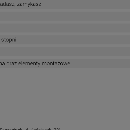
ładasz, zamykasz
 stopni
yjna oraz elementy montażowe
nych kosztów