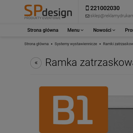
221002030
sklep@reklamydrukarn
Strona główna
Menu
Nowości
Pro
Strona główna
Systemy wystawiennicze
Ramki zatrzask
Ramka zatrzasko