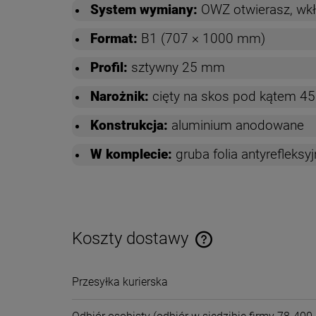
System wymiany:
OWZ
otwierasz, wk
Format:
B1 (707 × 1000 mm)
Profil:
sztywny 25 mm
Narożnik:
cięty na skos pod kątem 45
Konstrukcja:
aluminium anodowane
W komplecie:
gruba folia antyrefleks
Koszty dostawy
Cena nie zawiera ewentual
Przesyłka kurierska
płatności