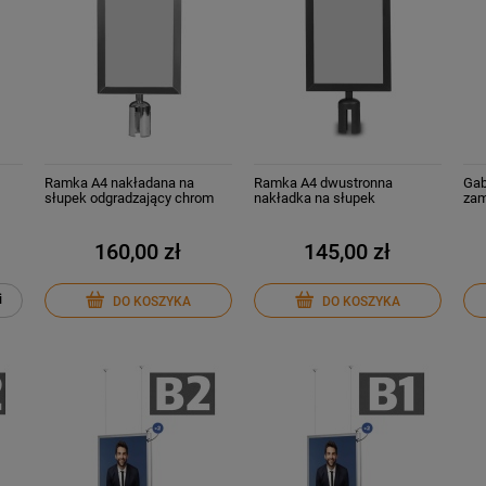
Ramka A4 nakładana na
Ramka A4 dwustronna
Gab
słupek odgradzający chrom
nakładka na słupek
zam
PREMIUM
odgradzający czarny mat
śro
PREMIUM
160,00 zł
145,00 zł
i
DO KOSZYKA
DO KOSZYKA