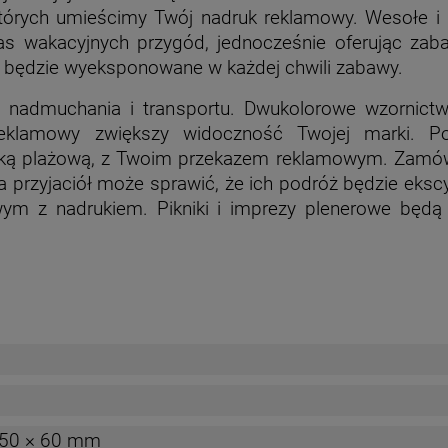
tórych umieścimy Twój nadruk reklamowy. Wesołe i k
s wakacyjnych przygód, jednocześnie oferując zabaw
o będzie wyeksponowane w każdej chwili zabawy.
o nadmuchania i transportu. Dwukolorowe wzornictw
 reklamowy zwiększy widoczność Twojej marki. 
łką plażową, z Twoim przekazem reklamowym. Zamów j
 przyjaciół może sprawić, że ich podróż będzie ekscy
 z nadrukiem. Pikniki i imprezy plenerowe będą j
50 × 60 mm