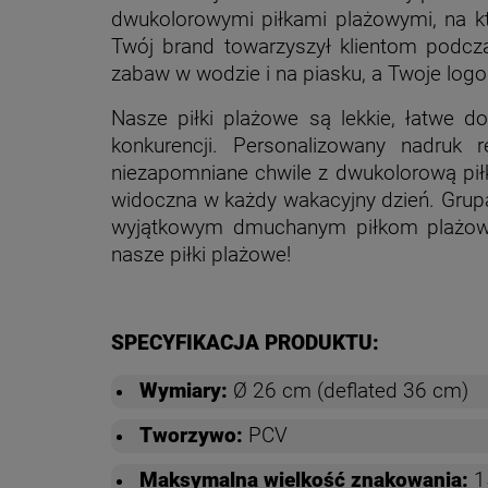
dwukolorowymi piłkami plażowymi, na k
Twój brand towarzyszył klientom podcza
zabaw w wodzie i na piasku, a Twoje log
Nasze piłki plażowe są lekkie, łatwe d
konkurencji. Personalizowany nadruk
niezapomniane chwile z dwukolorową pi
widoczna w każdy wakacyjny dzień. Grupa
wyjątkowym dmuchanym piłkom plażowym
nasze piłki plażowe!
SPECYFIKACJA PRODUKTU:
Wymiary:
Ø 26 cm (deflated 36 cm)
Tworzywo:
PCV
Maksymalna wielkość znakowania:
1