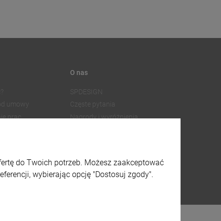
O nas
?
SPDESIGN
 od umowy
Częste pytania
ie prac
Nagrody i wyróżnienia
Współpraca z dostawcami
SPDESIGN
Facebook
watności
Instagram
ofertę do Twoich potrzeb. Możesz zaakceptować
lików cookies
X
ferencji, wybierając opcję "Dostosuj zgody".