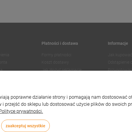
Płatności i dostawa
Informacje
ienia
Formy płatności
Jak kupować
onta
Koszt dostawy
Odstąpienie
ia
Jak złożyć reklamację
Przygotowan
Czas realizacji zamówienia
Znakowanie
Regulamin 
Polityka pry
liwiają poprawne działanie strony i pomagają nam dostosować 
Ustawienia p
 i przejść do sklepu lub dostosować użycie plików do swoich pre
Polityce prywatności.
zaakceptuj wszystkie