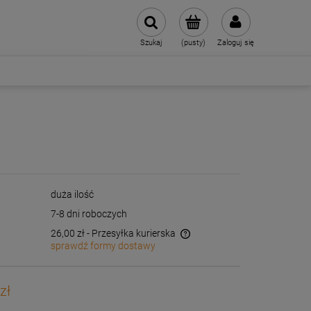
Szukaj
(pusty)
Zaloguj się
duża ilość
7-8 dni roboczych
26,00 zł
- Przesyłka kurierska
sprawdź formy dostawy
Cena nie zawiera ewentualnych kosztów
płatności
zł