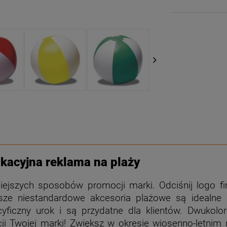
kacyjna reklama na plaży
iejszych sposobów promocji marki. Odciśnij logo fi
sze niestandardowe akcesoria plażowe są idealne
yficzny urok i są przydatne dla klientów. Dwukol
cji Twojej marki! Zwiększ w okresie wiosenno-letni