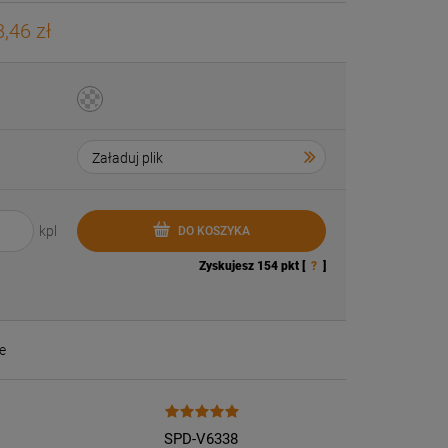
,46 zł
kpl
DO KOSZYKA
Zyskujesz
154
pkt [
?
]
e
SPD-V6338