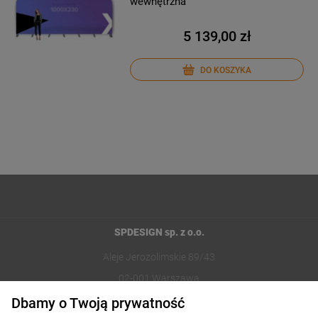
wewnętrzna
5 139,00 zł
DO KOSZYKA
SPDESIGN sp. z o.o.
Aleje Jerozolimskie 89/43
02-001 Warszawa
Dbamy o Twoją prywatność
221002030