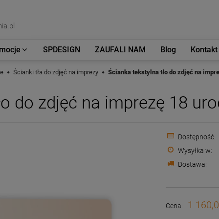
ia.pl
mocje
SPDESIGN
ZAUFALI NAM
Blog
Kontakt
we
Ścianki tła do zdjęć na imprezy
Ścianka tekstylna tło do zdjęć na impr
ło do zdjęć na imprezę 18 uro
Dostępność:
Wysyłka w:
Dostawa:
Cena nie zawiera e
płatności
1 160,0
Cena: