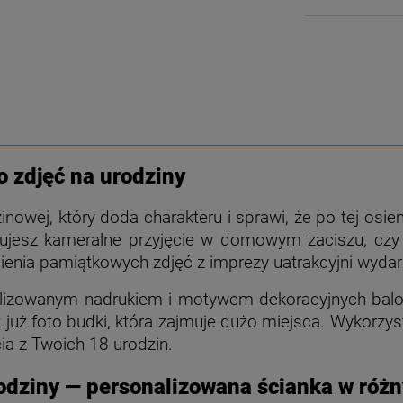
o zdjęć na urodziny
inowej, który doda charakteru i sprawi, że po tej os
izujesz kameralne przyjęcie w domowym zaciszu, cz
enia pamiątkowych zdjęć z imprezy uatrakcyjni wydar
alizowanym nadrukiem i motywem dekoracyjnych balo
z już foto budki, która zajmuje dużo miejsca. Wykorzyst
ia z Twoich 18 urodzin.
odziny — personalizowana ścianka w róż