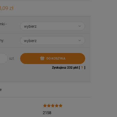
,09 zł
nki -
ny:
szt.
DO KOSZYKA
Zyskujesz
232
pkt [
?
]
e
2158