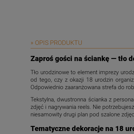
» OPIS PRODUKTU
Zaproś gości na ściankę — tło d
Tło urodzinowe to element imprezy urodz
od tego, czy z okazji 18 urodzin organ
Odpowiednio zaaranżowana strefa do robi
Tekstylna, dwustronna ścianka z person
zdjęć i nagrywania reels. Nie potrzebujes
niesamowity drugi plan pod szalone zdjęc
Tematyczne dekoracje na 18 ur