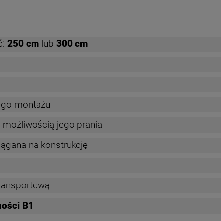
ć:
250 cm
lub
300 cm
ego montażu
 z możliwością jego prania
iągana na konstrukcję
ransportową
ności B1