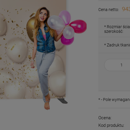
943
Cena netto:
*
Rozmiar ścia
szerokość:
*
Zadruk tkani
*
- Pole wymagan
Ocena:
Kod produktu: