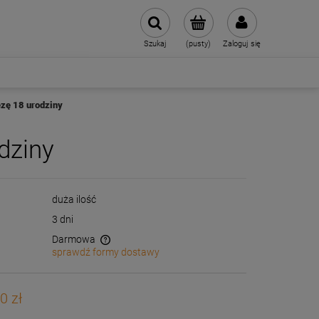
Szukaj
(pusty)
Zaloguj się
ezę 18 urodziny
dziny
duża ilość
3 dni
Darmowa
sprawdź formy dostawy
wentualnych kosztów
0 zł