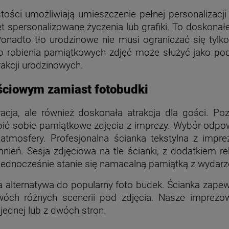
tości umożliwiają umieszczenie pełnej personalizacj
wet spersonalizowane życzenia lub grafiki. To doskona
onadto tło urodzinowe nie musi ograniczać się tylk
do robienia pamiątkowych zdjęć może służyć jako podz
rakcji urodzinowych.
ściowym zamiast fotobudki
acja, ale również doskonała atrakcja dla gości. Poz
obić sobie pamiątkowe zdjęcia z imprezy. Wybór odpo
 atmosfery.
Profesjonalna ścianka tekstylna z impr
eń. Sesja zdjęciowa na tle ścianki, z dodatkiem rek
 jednocześnie stanie się namacalną pamiątką z wydarz
za alternatywa do popularny foto budek. Ścianka zap
ch różnych scenerii pod zdjęcia. Nasze imprezowe
jednej lub z dwóch stron.