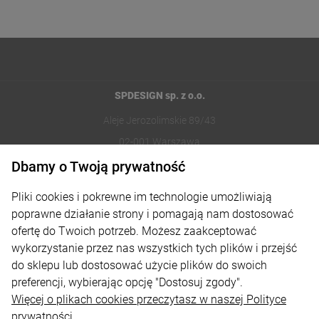
SPDESIGN sp. z o.o.
Aleje Jerozolimskie 89/43
02-001 Warszawa
Dbamy o Twoją prywatność
221002030
Pliki cookies i pokrewne im technologie umożliwiają
sklep@reklamydrukarnia.pl
poprawne działanie strony i pomagają nam dostosować
ofertę do Twoich potrzeb. Możesz zaakceptować
Moje konto
wykorzystanie przez nas wszystkich tych plików i przejść
do sklepu lub dostosować użycie plików do swoich
Płatności i dostawa
preferencji, wybierając opcję "Dostosuj zgody".
Informacje
Więcej o plikach cookies przeczytasz w naszej Polityce
prywatności.