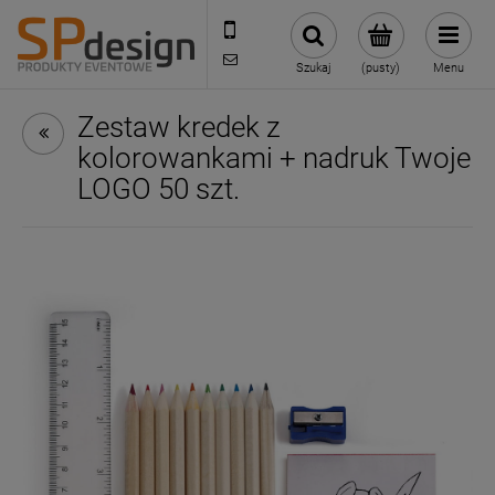
221002030
sklep@reklamydrukarnia.pl
Szukaj
(pusty)
Menu
Zestaw kredek z
kolorowankami + nadruk Twoje
LOGO 50 szt.