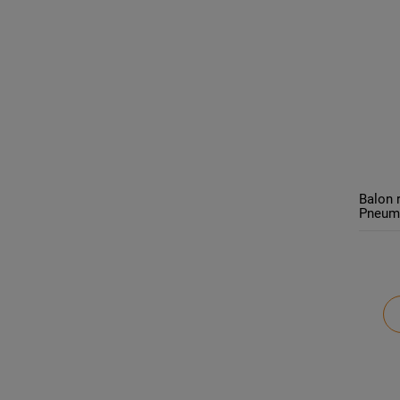
Balon 
Pneuma
Balony