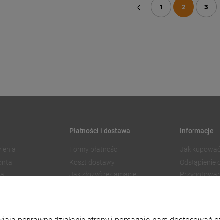
1
2
3
«
Płatności i dostawa
Informacje
ienia
Formy płatności
Jak kupować
onta
Koszt dostawy
Odstąpienie
ia
Jak złożyć reklamację
Przygotowan
Czas realizacji zamówienia
Znakowanie
Regulamin 
Polityka pry
liwiają poprawne działanie strony i pomagają nam dostosować 