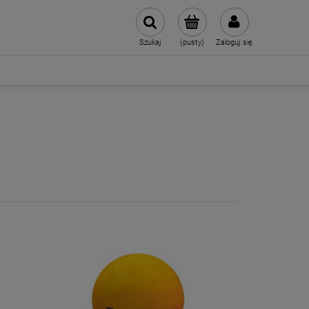
Szukaj
(pusty)
Zaloguj się