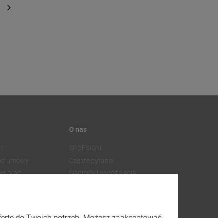
»
O nas
?
SPDESIGN
 od umowy
Częste pytania
ie prac
Nagrody i wyróżnienia
Współpraca z dostawcami
SPDESIGN
Facebook
watności
Instagram
ofertę do Twoich potrzeb. Możesz zaakceptować