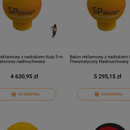
reklamowy z nadrukiem Kula 5 m
Balon reklamowy z nadrukiem 
latorowy nadmuchiwany
Pneumatyczny Nadmuchiwany
rzem Balon pneumatyczny
powietrzem Producent
ent
4 630,95 zł
5 295,15 zł
DO KOSZYKA
DO KOSZYKA