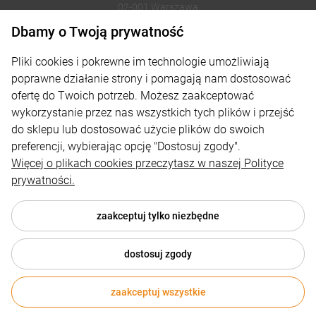
02-001 Warszawa
Dbamy o Twoją prywatność
221002030
Pliki cookies i pokrewne im technologie umożliwiają
sklep@reklamydrukarnia.pl
poprawne działanie strony i pomagają nam dostosować
ofertę do Twoich potrzeb. Możesz zaakceptować
Moje konto
wykorzystanie przez nas wszystkich tych plików i przejść
do sklepu lub dostosować użycie plików do swoich
Płatności i dostawa
preferencji, wybierając opcję "Dostosuj zgody".
Informacje
Więcej o plikach cookies przeczytasz w naszej Polityce
prywatności.
O nas
zaakceptuj tylko niezbędne
dostosuj zgody
© 2026 reklamydrukarnia.pl . Wszelkie prawa zastrzeżone.
Styl graficzny i aplikacje ShopGadget.pl
Sklep internetowy
zaakceptuj wszystkie
Shoper.pl