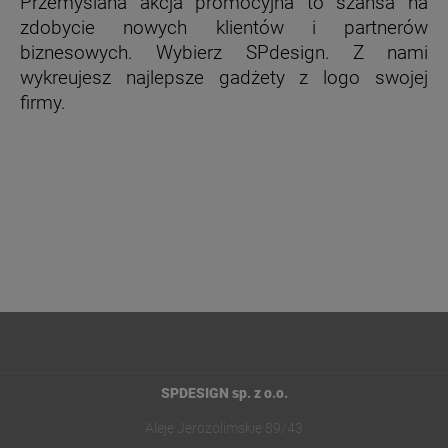
Przemyślana akcja promocyjna to szansa na
zdobycie nowych klientów i partnerów
biznesowych. Wybierz SPdesign. Z nami
wykreujesz najlepsze gadżety z logo swojej
firmy.
SPDESIGN sp. z o.o.
Aleje Jerozolimskie 89/43