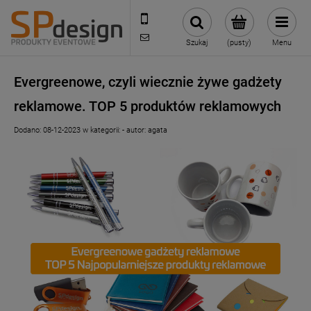
221002030
sklep@reklamydrukarnia.pl
Szukaj
(pusty)
Menu
Evergreenowe, czyli wiecznie żywe gadżety
reklamowe. TOP 5 produktów reklamowych
Dodano:
08-12-2023
w kategorii:
-
autor:
agata