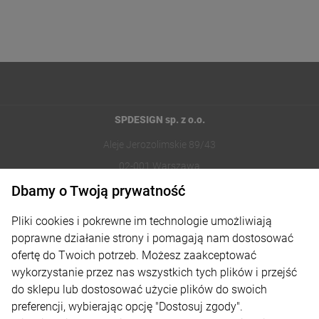
SPDESIGN sp. z o.o.
Aleje Jerozolimskie 89/43
02-001 Warszawa
Dbamy o Twoją prywatność
221002030
Pliki cookies i pokrewne im technologie umożliwiają
sklep@reklamydrukarnia.pl
poprawne działanie strony i pomagają nam dostosować
ofertę do Twoich potrzeb. Możesz zaakceptować
Moje konto
wykorzystanie przez nas wszystkich tych plików i przejść
do sklepu lub dostosować użycie plików do swoich
Płatności i dostawa
preferencji, wybierając opcję "Dostosuj zgody".