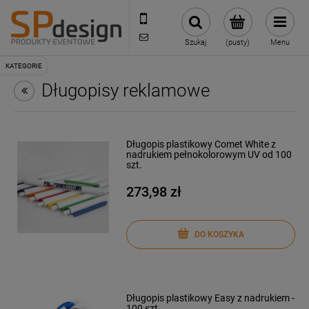
221002030
sklep@reklamydrukarnia.pl
Szukaj
(pusty)
Menu
Długopisy reklamowe
Długopis plastikowy Comet White z
nadrukiem pełnokolorowym UV od 100
szt.
273,98 zł
DO KOSZYKA
Długopis plastikowy Easy z nadrukiem -
100 szt.