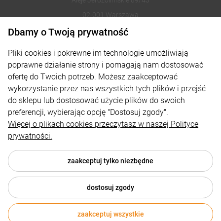
Aleje Jerozolimskie 89/43
02-001 Warszawa
Dbamy o Twoją prywatność
221002030
Pliki cookies i pokrewne im technologie umożliwiają
sklep@reklamydrukarnia.pl
poprawne działanie strony i pomagają nam dostosować
ofertę do Twoich potrzeb. Możesz zaakceptować
Moje konto
wykorzystanie przez nas wszystkich tych plików i przejść
do sklepu lub dostosować użycie plików do swoich
Płatności i dostawa
preferencji, wybierając opcję "Dostosuj zgody".
Informacje
Więcej o plikach cookies przeczytasz w naszej Polityce
prywatności.
O nas
zaakceptuj tylko niezbędne
dostosuj zgody
© 2026 reklamydrukarnia.pl . Wszelkie prawa zastrzeżone.
Styl graficzny i aplikacje ShopGadget.pl
Sklep internetowy
zaakceptuj wszystkie
Shoper.pl