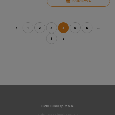
DO KOSZYKA
1
2
3
4
5
6
...
«
8
»
SPDESIGN sp. z o.o.