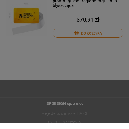
prostokąt zaokrąglone rogi - folia
błyszcząca
370,91 zł
DO KOSZYKA
SPDESIGN sp. z o.o.
Aleje Jerozolimskie 89/43
02-001 Warszawa