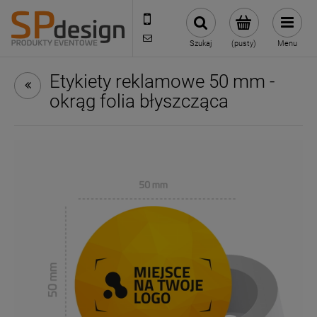
221002030
sklep@reklamydrukarnia.pl
Szukaj
(pusty)
Menu
Etykiety reklamowe 50 mm -
okrąg folia błyszcząca