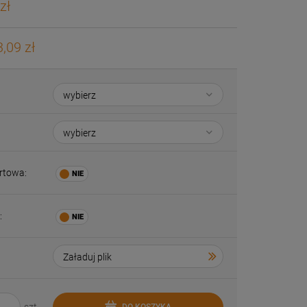
zł
,09 zł
rtowa:
:
DO KOSZYKA