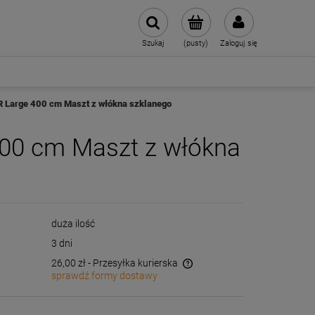
Szukaj
(pusty)
Zaloguj się
 Large 400 cm Maszt z włókna szklanego
00 cm Maszt z włókna
duża ilość
3 dni
26,00 zł
- Przesyłka kurierska
sprawdź formy dostawy
Cena nie zawiera ewentualnych kosztów
płatności