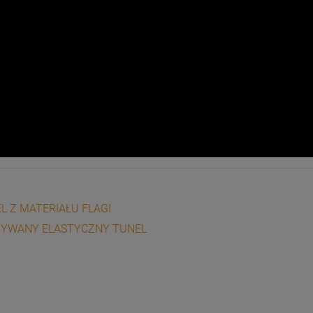
L Z MATERIAŁU FLAGI
ZYWANY ELASTYCZNY TUNEL