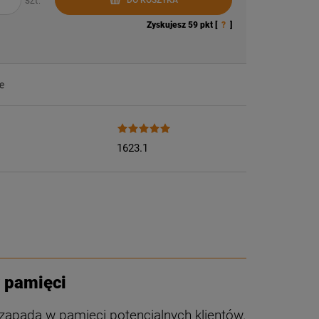
szt.
Zyskujesz
59
pkt [
?
]
e
1623.1
 pamięci
zapada w pamięci potencjalnych klientów.