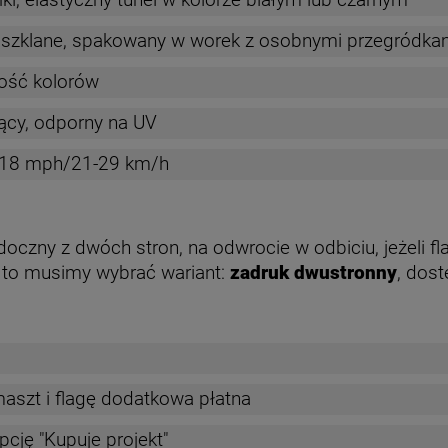
o szklane, spakowany w worek z osobnymi przegródka
ość kolorów
ący, odporny na UV
13-18 mph/21-29 km/h
oczny z dwóch stron, na odwrocie w odbiciu, jeżeli f
 to musimy wybrać wariant:
zadruk dwustronny
, dos
maszt i flagę dodatkowa płatna
pcję "Kupuje projekt"