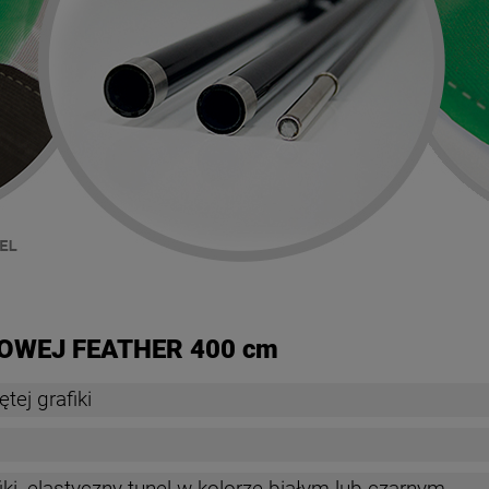
OWEJ FEATHER 400 cm
tej grafiki
iki, elastyczny tunel w kolorze białym lub czarnym