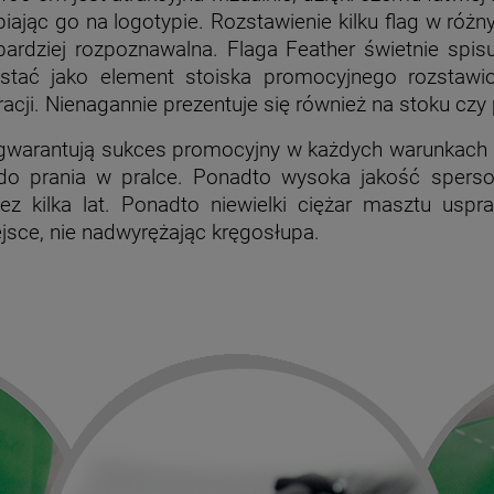
iając go na logotypie. Rozstawienie kilku flag w różn
ardziej rozpoznawalna. Flaga Feather świetnie spi
ystać jako element stoiska promocyjnego rozstaw
acji. Nienagannie prezentuje się również na stoku czy 
a gwarantują sukces promocyjny w każdych warunkach
do prania w pralce. Ponadto wysoka jakość sperso
 kilka lat. Ponadto niewielki ciężar masztu uspr
jsce, nie nadwyrężając kręgosłupa.