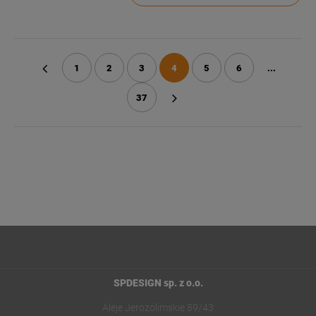
1
2
3
4
5
6
...
«
37
»
SPDESIGN sp. z o.o.
Aleje Jerozolimskie 89/43