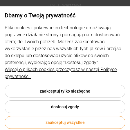
02-001 Warszawa
Dbamy o Twoją prywatność
221002030
Pliki cookies i pokrewne im technologie umożliwiają
sklep@reklamydrukarnia.pl
poprawne działanie strony i pomagają nam dostosować
ofertę do Twoich potrzeb. Możesz zaakceptować
Moje konto
wykorzystanie przez nas wszystkich tych plików i przejść
do sklepu lub dostosować użycie plików do swoich
Płatności i dostawa
preferencji, wybierając opcję "Dostosuj zgody".
Informacje
Więcej o plikach cookies przeczytasz w naszej Polityce
prywatności.
O nas
zaakceptuj tylko niezbędne
dostosuj zgody
© 2026 reklamydrukarnia.pl . Wszelkie prawa zastrzeżone.
Styl graficzny i aplikacje ShopGadget.pl
Sklep internetowy
zaakceptuj wszystkie
Shoper.pl