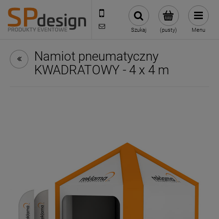
221002030
sklep@reklamydrukarnia.pl
Szukaj
(pusty)
Menu
Namiot pneumatyczny
KWADRATOWY - 4 x 4 m