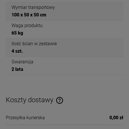
Wymiar transportowy
100 x 50 x 50 cm
Waga produktu
65 kg
Ilość ścian w zestawie
4 szt.
Gwarancja
2 lata
Koszty dostawy
Cena nie zawiera ewentualnych kosztów płatności
Przesyłka kurierska
0,00 zł