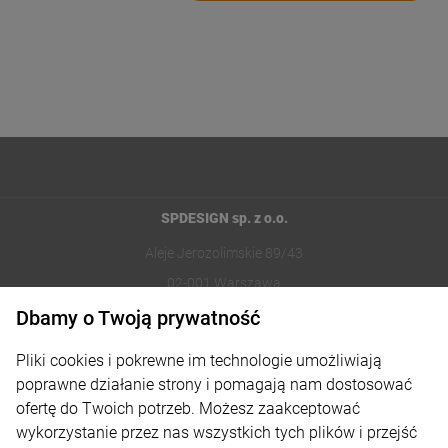
SPDESIGN sp. z o.o.
Aleje Jerozolimskie 89/43
02-001 Warszawa
Dbamy o Twoją prywatność
221002030
Pliki cookies i pokrewne im technologie umożliwiają
sklep@reklamydrukarnia.pl
poprawne działanie strony i pomagają nam dostosować
ofertę do Twoich potrzeb. Możesz zaakceptować
Moje konto
wykorzystanie przez nas wszystkich tych plików i przejść