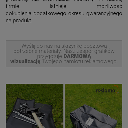
firmie istnieje możliwość
dokupienia dodatkowego okresu gwarancyjnego
na produkt.
Wyślij do nas na skrzynkę pocztową
potrzebne materiały. Nasz zespół grafików
przygotuje
DARMOWĄ
wizualizację
Twojego namiotu reklamowego.