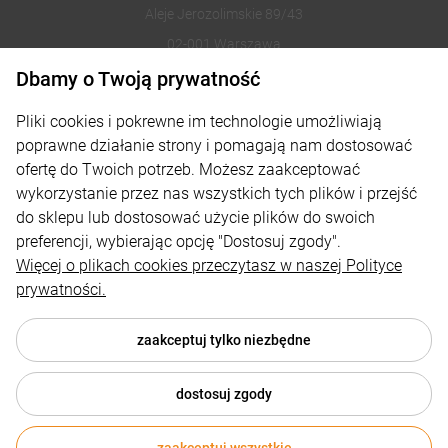
Aleje Jerozolimskie 89/43
02-001 Warszawa
Dbamy o Twoją prywatność
221002030
Pliki cookies i pokrewne im technologie umożliwiają
sklep@reklamydrukarnia.pl
poprawne działanie strony i pomagają nam dostosować
ofertę do Twoich potrzeb. Możesz zaakceptować
Moje konto
wykorzystanie przez nas wszystkich tych plików i przejść
do sklepu lub dostosować użycie plików do swoich
Płatności i dostawa
preferencji, wybierając opcję "Dostosuj zgody".
Informacje
Więcej o plikach cookies przeczytasz w naszej Polityce
prywatności.
O nas
zaakceptuj tylko niezbędne
dostosuj zgody
© 2026 reklamydrukarnia.pl . Wszelkie prawa zastrzeżone.
Styl graficzny i aplikacje ShopGadget.pl
Sklep internetowy