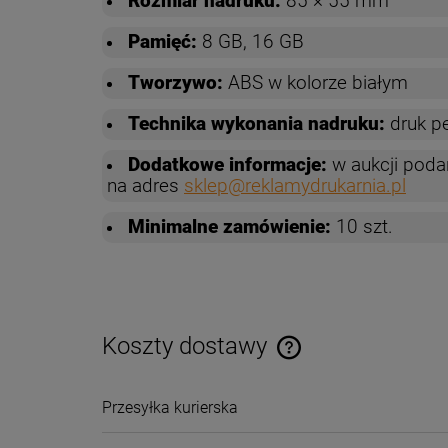
Rozmiar nadruku:
85 × 55 mm
Pamięć:
8 GB, 16 GB
Tworzywo:
ABS w kolorze białym
Technika wykonania nadruku:
druk p
Dodatkowe informacje:
w aukcji poda
na adres
sklep@reklamydrukarnia.pl
Minimalne zamówienie:
10 szt.
Koszty dostawy
Cena nie zawiera ewentual
Przesyłka kurierska
płatności