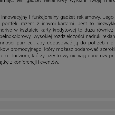
 pamięć, ten gadżet reklamowy wyróżni Twoją mar
 innowacyjny i funkcjonalny gadżet reklamowy. Jego 
 portfelu razem z innymi kartami. Jest to niezwy
rive w kształcie karty kredytowej to duża również p
a pełnokolorowy, wysokiej rozdzielczości nadruk rek
ości pamięci, aby dopasować ją do potrzeb i pref
ków promocyjnego, który możesz podarować szerokie
om i ludziom, którzy często wymieniają dane czy pr
kę z konferencji i eventów.