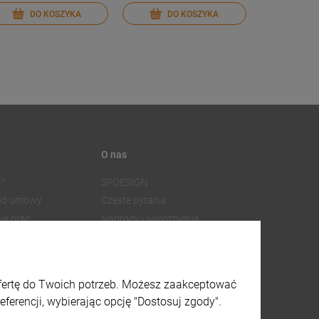
DO KOSZYKA
DO KOSZYKA
O nas
?
SPDESIGN
 od umowy
Częste pytania
ie prac
Nagrody i wyróżnienia
Współpraca z dostawcami
SPDESIGN
Facebook
watności
Instagram
ofertę do Twoich potrzeb. Możesz zaakceptować
lików cookies
X
ferencji, wybierając opcję "Dostosuj zgody".