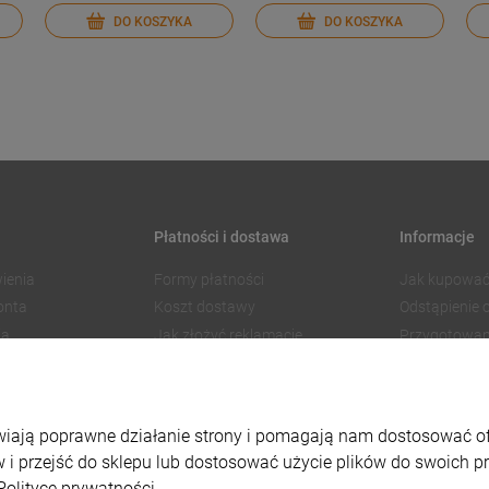
DO KOSZYKA
DO KOSZYKA
Płatności i dostawa
Informacje
ienia
Formy płatności
Jak kupować
onta
Koszt dostawy
Odstąpienie
ia
Jak złożyć reklamację
Przygotowan
Czas realizacji zamówienia
Znakowanie
Regulamin 
Polityka pry
liwiają poprawne działanie strony i pomagają nam dostosować 
Ustawienia p
 i przejść do sklepu lub dostosować użycie plików do swoich pre
Polityce prywatności.