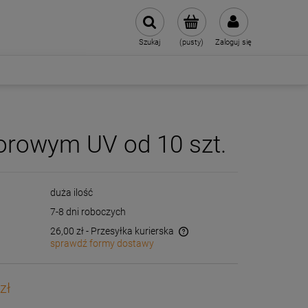
Szukaj
(pusty)
Zaloguj się
orowym UV od 10 szt.
duża ilość
7-8 dni roboczych
26,00 zł
- Przesyłka kurierska
sprawdź formy dostawy
Cena nie zawiera ewentualnych kosztów
płatności
zł