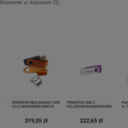
Szczecinek, ul. Kościuszki 22)
PENDRIVE REKLAMOWY USB
PENDRIVE USB Z
Pam
M
3.0 Z GRAWEREM GRATIS
KOLOROWYM NADRUKIEM
A, 
UV FULL COLOR od 10 szt.
log
319,35 zł
222,65 zł