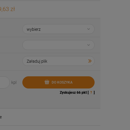
,63 zł
kpl
DO KOSZYKA
Zyskujesz
66
pkt [
?
]
e