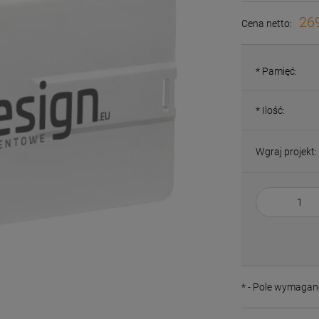
269
Cena netto:
*
Pamięć:
*
Ilość:
Wgraj projekt:
*
- Pole wymagan