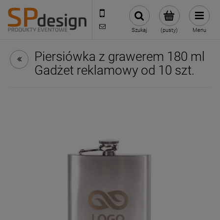
221002030
sklep@reklamydrukarnia.pl
Szukaj
(pusty)
Menu
Piersiówka z grawerem 180 ml
Gadżet reklamowy od 10 szt.