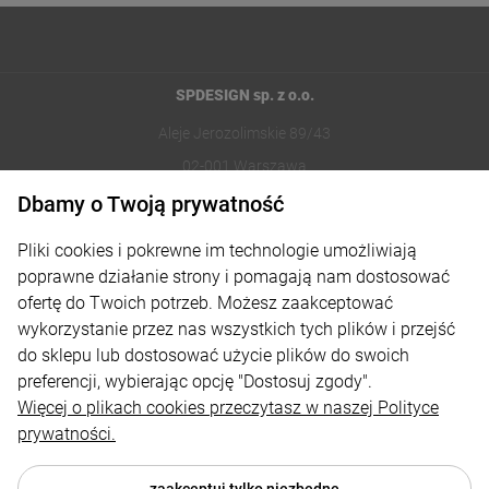
SPDESIGN sp. z o.o.
Aleje Jerozolimskie 89/43
02-001 Warszawa
Dbamy o Twoją prywatność
221002030
Pliki cookies i pokrewne im technologie umożliwiają
sklep@reklamydrukarnia.pl
poprawne działanie strony i pomagają nam dostosować
ofertę do Twoich potrzeb. Możesz zaakceptować
Moje konto
wykorzystanie przez nas wszystkich tych plików i przejść
do sklepu lub dostosować użycie plików do swoich
Płatności i dostawa
preferencji, wybierając opcję "Dostosuj zgody".
Informacje
Więcej o plikach cookies przeczytasz w naszej Polityce
prywatności.
O nas