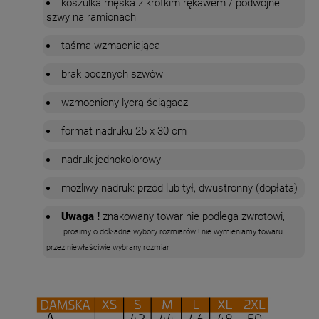
koszulka męska z krótkim rękawem / podwójne
szwy na ramionach
taśma wzmacniająca
brak bocznych szwów
wzmocniony lycrą ściągacz
format nadruku 25 x 30 cm
nadruk jednokolorowy
możliwy nadruk: przód lub tył, dwustronny (dopłata)
Uwaga !
znakowany towar nie podlega zwrotowi,
prosimy o dokładne wybory rozmiarów ! nie wymieniamy towaru
przez niewłaściwie wybrany rozmiar