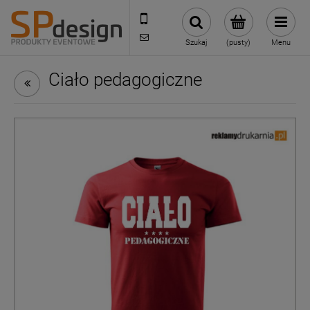
221002030
sklep@reklamydrukarnia.pl
Szukaj
(pusty)
Menu
Ciało pedagogiczne