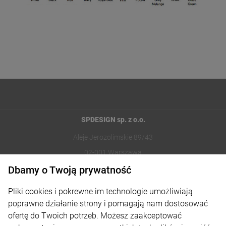
SPDESIGN sp. z o.o.
Aleje Jerozolimskie 89/43
02-001 Warszawa
Dbamy o Twoją prywatność
221002030
Pliki cookies i pokrewne im technologie umożliwiają
sklep@reklamydrukarnia.pl
poprawne działanie strony i pomagają nam dostosować
ofertę do Twoich potrzeb. Możesz zaakceptować
Moje konto