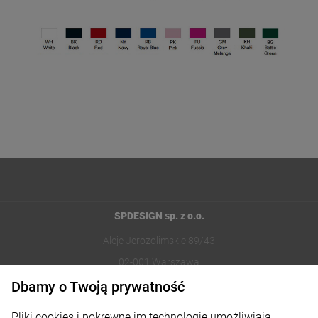
SPDESIGN sp. z o.o.
Aleje Jerozolimskie 89/43
02-001 Warszawa
Dbamy o Twoją prywatność
221002030
Pliki cookies i pokrewne im technologie umożliwiają
sklep@reklamydrukarnia.pl