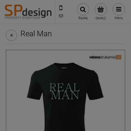
221002030
sklep@reklamydrukarnia.pl
Szukaj
(pusty)
Menu
Real Man