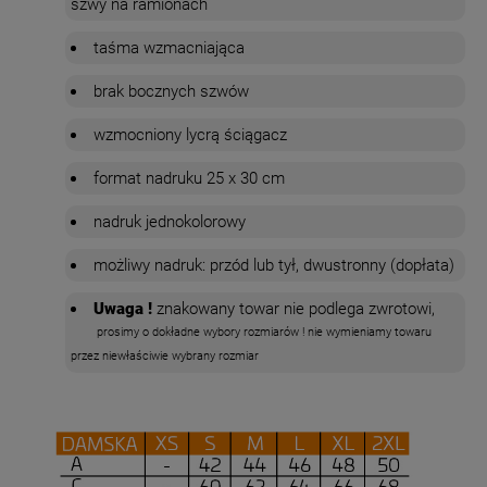
szwy na ramionach
taśma wzmacniająca
brak bocznych szwów
wzmocniony lycrą ściągacz
format nadruku 25 x 30 cm
nadruk jednokolorowy
możliwy nadruk: przód lub tył, dwustronny (dopłata)
Uwaga !
znakowany towar nie podlega zwrotowi,
prosimy o dokładne wybory rozmiarów ! nie wymieniamy towaru
przez niewłaściwie wybrany rozmiar