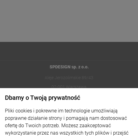
SPDESIGN sp. z o.o.
Aleje Jerozolimskie 89/43
02-001 Warszawa
Dbamy o Twoją prywatność
221002030
Pliki cookies i pokrewne im technologie umożliwiają
sklep@reklamydrukarnia.pl
poprawne działanie strony i pomagają nam dostosować
ofertę do Twoich potrzeb. Możesz zaakceptować
Moje konto
wykorzystanie przez nas wszystkich tych plików i przejść